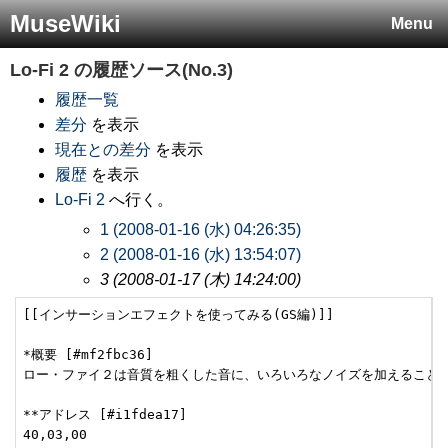
MuseWiki
Menu
Lo-Fi 2
の履歴ソース(No.3)
履歴一覧
差分
を表示
現在との差分
を表示
履歴
を表示
Lo-Fi 2
へ行く。
1 (2008-01-16 (水) 04:26:35)
2 (2008-01-16 (水) 13:54:07)
3 (2008-01-17 (木) 14:24:00)
[[インサーションエフェクトを使ってみる(GS編)]]

*概要 [#mf2fbc36]

ロー・ファイ２は音質を粗くした音に、いろいろなノイズを加えることが
**アドレス [#i1fdea17]

40,03,00
