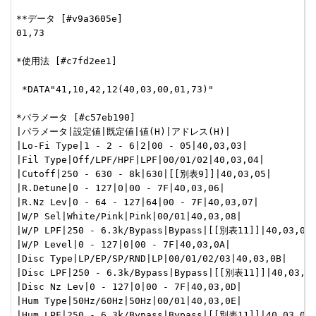
**データ [#v9a3605e]

01,73

*使用法 [#c7fd2ee1]

 *DATA"41,10,42,12(40,03,00,01,73)"

*パラメータ [#c57eb190]

|パラメータ|設定値|既定値|値(H)|アドレス(H)|

|Lo-Fi Type|1 - 2 - 6|2|00 - 05|40,03,03|

|Fil Type|Off/LPF/HPF|LPF|00/01/02|40,03,04|

|Cutoff|250 - 630 - 8k|630|[[別表9]]|40,03,05|

|R.Detune|0 - 127|0|00 - 7F|40,03,06|

|R.Nz Lev|0 - 64 - 127|64|00 - 7F|40,03,07|

|W/P Sel|White/Pink|Pink|00/01|40,03,08|

|W/P LPF|250 - 6.3k/Bypass|Bypass|[[別表11]]|40,03,09|
|W/P Level|0 - 127|0|00 - 7F|40,03,0A|

|Disc Type|LP/EP/SP/RND|LP|00/01/02/03|40,03,0B|

|Disc LPF|250 - 6.3k/Bypass|Bypass|[[別表11]]|40,03,0C
|Disc Nz Lev|0 - 127|0|00 - 7F|40,03,0D|

|Hum Type|50Hz/60Hz|50Hz|00/01|40,03,0E|

|Hum LPF|250 - 6.3k/Bypass|Bypass|[[別表11]]|40,03,0F|