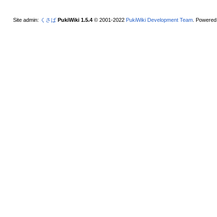
Site admin:
くさば
PukiWiki 1.5.4
© 2001-2022
PukiWiki Development Team
. Powered