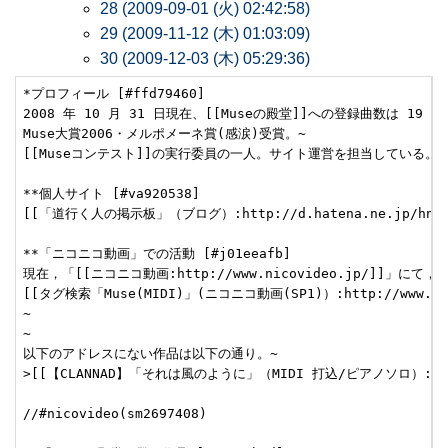
28 (2009-09-01 (火) 02:42:58)
29 (2009-11-12 (木) 01:03:09)
30 (2009-12-03 (木) 05:29:36)
*プロフィール [#ffd79460]

2008 年 10 月 31 日現在、[[Museの殿堂]]への登録曲数は 19
Muse大賞2006・メルポメーネ賞(感涙)受賞。~

[[Museコンテスト]]の実行委員の一人。サイト運営を担当している。~

**個人サイト [#va920538]

[[「道行く人の掲示板」（ブログ）:http://d.hatena.ne.jp/hnwpk
**「ニコニコ動画」での活動 [#j01eeafb]

現在，「[[ニコニコ動画:http://www.nicovideo.jp/]]」
[[タグ検索「Muse(MIDI)」(ニコニコ動画(SP1)）:http://www.n
~

~

以下のアドレスにない作品は以下の通り。~

>[[【CLANNAD】「それは風のように」（MIDI 打込/ピアノソロ）:http://w
//#nicovideo(sm2697408)
