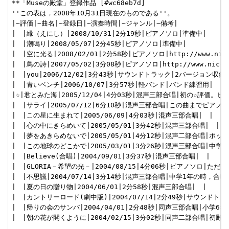
**「Museの殿堂」登録作品 [#wc68eb7d]

''この表は，2008年10月31日現在のものである''。

|~評価|~曲名|~登録日|~演奏時間|~ジャンル|~備考|

|　|縁（えにし）|2008/10/31|2分19秒|ピアノソロ|準備中|

|　|潮鳴り|2008/05/07|2分45秒|ピアノソロ|準備中|

|　|空に光る|2008/02/01|2分58秒|ピアノソロ|http://www.nicovi
|　|鳥の詩|2007/05/02|3分08秒|ピアノソロ|http://www.nicovide
|　|you|2006/12/02|3分43秒|サウンドトラック|2バージョン収録|
|　|青いベンチ|2006/10/07|3分57秒|軽バンド|バンド練習用|

|☆|君とみた海|2005/12/04|4分03秒|混声三部合唱|初の☆評価。ピアノに凝
|　|サライ|2005/07/12|6分10秒|混声三部合唱|この曲までピア
|　|この星に生まれて|2005/06/09|4分03秒|混声三部合唱|　|

|　|心の中にきらめいて|2005/05/01|3分42秒|混声三部合唱|　|

|　|夢をあきらめないで|2005/05/01|4分12秒|混声二部合唱|ポッ
|　|この地球のどこかで|2005/03/01|3分26秒|混声三部合唱|中学
|　|Believe(合唱)|2004/09/01|3分37秒|混声三部合唱|　|

|　|GLORIA－希望の光－|2004/08/15|4分06秒|ピアノソロ|ただし
|　|不思議|2004/07/14|3分14秒|混声三部合唱|中学1年の時，合唱
|　|夏の日の贈り物|2004/06/01|2分58秒|混声三部合唱|　|

|　|カントリーロード(劇中版)|2004/07/14|2分49秒|サウンドトラック|初
|　|帰りの会のサンバ|2004/04/01|2分48秒|同声三部合唱|小学6
|　|朝の花が開くように|2004/02/15|3分02秒|同声二部合唱|初