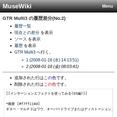
MuseWiki
Menu
GTR Multi3
の履歴差分(No.2)
履歴一覧
現在との差分
を表示
ソース
を表示
履歴
を表示
GTR Multi3
へ行く。
1 (2008-01-16 (水) 14:13:51)
2 (2008-01-18 (金) 08:03:41)
追加された行は
この色
です。
削除された行は
この色
です。
[[インサーションエフェクトを使ってみる(GS編)]]

*概要 [#f7ff118d]

ギター・マルチ３はワウ、オーバードライブまたはディストーション、コ