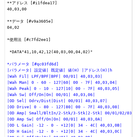
**アドレス [#i1fdea17]

40,03,00

**データ [#v9a3605e]

04,02

*使用法 [#c7fd2ee1]

 *DATA"41,10,42,12(40,03,00,04,02)"

*パラメータ [#qc03fd6d]
|パラメータ| 設定値| 既定値| 値(H) |アドレス(H)|h
|Wah Fil| LPF/BPF|BPF| 00/01| 40,03,03|
|Wah Man| 0 - 60 - 127|60| 00 - 7F| 40,03,04|
|Wah Peak| 0 - 10 - 127|10| 00 - 7F| 40,03,05|
|Wah Sw| Off/On|On| 00/01| 40,03,06|
|OD Sel| Odrv/Dist|Dist| 00/01| 40,03,07|
|OD Drive| 0 - 80 - 127|80| 00 - 7F| 40,03,08|
|OD Amp| Small/BltIn/2-Stk/3-Stk|2-Stk| 00/01/02/03| 
|OD Amp Sw| Off/On|On| 00/01| 40,03,0A|
|OD L Gain| -12 - 0 - +12|0| 34 - 4C| 40,03,0B|
|OD H Gain| -12 - 0 - +12|0| 34 - 4C| 40,03,0C|