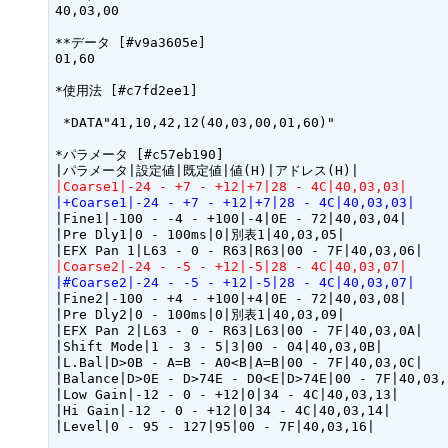
40,03,00

**データ [#v9a3605e]

01,60

*使用法 [#c7fd2ee1]

 *DATA"41,10,42,12(40,03,00,01,60)"

*パラメータ [#c57eb190]

|Coarse1|-24 - +7 - +12|+7|28 - 4C|40,03,03|
|+Coarse1|-24 - +7 - +12|+7|28 - 4C|40,03,03|
|Fine1|-100 - -4 - +100|-4|0E - 72|40,03,04|

|Pre Dly1|0 - 100ms|0|別表1|40,03,05|

|Coarse2|-24 - -5 - +12|-5|28 - 4C|40,03,07|
|#Coarse2|-24 - -5 - +12|-5|28 - 4C|40,03,07|
|Fine2|-100 - +4 - +100|+4|0E - 72|40,03,08|

|Pre Dly2|0 - 100ms|0|別表1|40,03,09|

|EFX Pan 2|L63 - 0 - R63|L63|00 - 7F|40,03,0A|

|Shift Mode|1 - 3 - 5|3|00 - 04|40,03,0B|

|L.Bal|D>0B - A=B - A0<B|A=B|00 - 7F|40,03,0C|

|Balance|D>0E - D>74E - D0<E|D>74E|00 - 7F|40,03,1
|Low Gain|-12 - 0 - +12|0|34 - 4C|40,03,13|

|Hi Gain|-12 - 0 - +12|0|34 - 4C|40,03,14|

|Level|0 - 95 - 127|95|00 - 7F|40,03,16|
