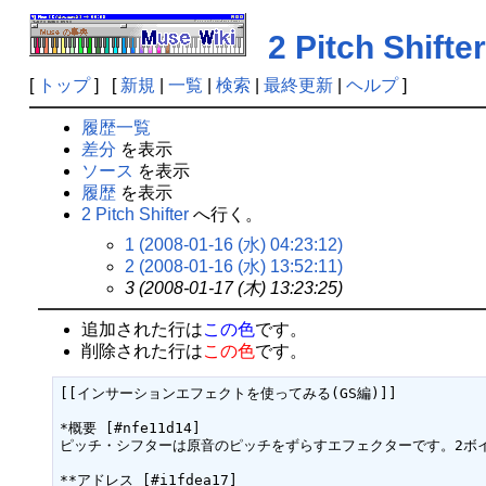
2 Pitch Shifter
[
トップ
] [
新規
|
一覧
|
検索
|
最終更新
|
ヘルプ
]
履歴一覧
差分
を表示
ソース
を表示
履歴
を表示
2 Pitch Shifter
へ行く。
1 (2008-01-16 (水) 04:23:12)
2 (2008-01-16 (水) 13:52:11)
3 (2008-01-17 (木) 13:23:25)
追加された行は
この色
です。
削除された行は
この色
です。
[[インサーションエフェクトを使ってみる(GS編)]]

*概要 [#nfe11d14]

ピッチ・シフターは原音のピッチをずらすエフェクターです。2ボ
**アドレス [#i1fdea17]
