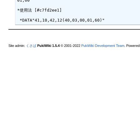
01,60

*使用法 [#c7fd2ee1]

Site admin:
くさば
PukiWiki 1.5.4
© 2001-2022
PukiWiki Development Team
. Powered