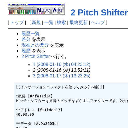
2 Pitch Shifter
[
トップ
] [
新規
|
一覧
|
検索
|
最終更新
|
ヘルプ
]
履歴一覧
差分
を表示
現在との差分
を表示
履歴
を表示
2 Pitch Shifter
へ行く。
1 (2008-01-16 (水) 04:23:12)
2 (2008-01-16 (水) 13:52:11)
3 (2008-01-17 (木) 13:23:25)
[[インサーションエフェクトを使ってみる(GS編)]]

*概要 [#nfe11d14]

ピッチ・シフターは原音のピッチをずらすエフェクターです。2ボ
**アドレス [#i1fdea17]

40,03,00

**データ [#v9a3605e]
