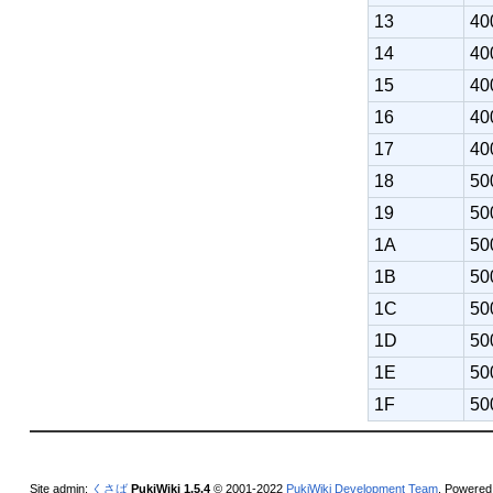
13
40
14
40
15
40
16
40
17
40
18
50
19
50
1A
50
1B
50
1C
50
1D
50
1E
50
1F
50
Site admin:
くさば
PukiWiki 1.5.4
© 2001-2022
PukiWiki Development Team
. Powered