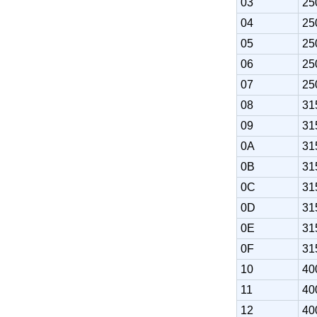
03
25
04
25
05
25
06
25
07
25
08
31
09
31
0A
31
0B
31
0C
31
0D
31
0E
31
0F
31
10
40
11
40
12
40