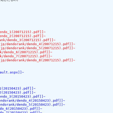
ndo_1(20071215).pdf]]~
ndo_2(20071215).pdf]]~
k/dendo_3(20071215).pdf]]~
dendorank/dendo_4(20071215).pdf]]~
dendorank/dendo_5(20071215).pdf]]~
/dendo_6(20071215).pdf]]~
/dendo_7(20071215).pdf]]~
dendorank/dendo_8(20071215).pdf]]~
ult.aspx]]~
(20150423).pdf]]~
(20150423).pdf]]~
do_3(20150423).pdf]]~
rank/dendo_4(20150423).pdf]]~
rank/dendo_5(20150423).pdf]]~
o_6(20150423).pdf]]~
o_7(20150423).pdf]]~