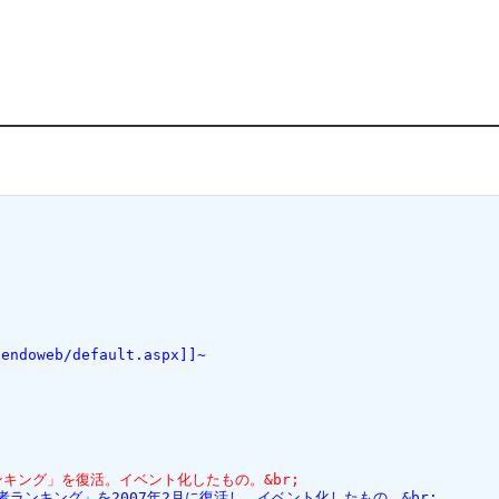
ndoweb/default.aspx]]~
者ランキング」を復活。イベント化したもの。&br;
堂登録者ランキング」を2007年2月に復活し、イベント化したもの。&br;