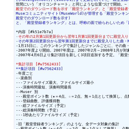
殿堂でのダウンロード数を示す「殿堂ランキング」と「殿堂登録者
Museコミュニティサイト(MuseWorld)が管理する「殿堂ランキ
殿堂でのダウンロード数を示す)
と、「殿堂登録者ランキング」とは、呼称の面で紛らわしいため「
-その年の2月第1回更新分から翌年1月第1回更新分までに殿堂入りし
-その年第2回更新分から翌年第1回更新分までに殿堂入りした曲・M
-1月15日に、このランキングで集計したジャンルごとに、その曲・Mu
-2007年度より開始。2007年度は、2007年2月～2008年1月が対象
-2007年4月6日より集計項目を新しく3項目追加する予定。「殿堂
*集計項目 [#w7562433]
**集計項目 [#w7562433]
-年度ごと

--楽曲別

---ファイルサイズ最大、ファイルサイズ最小

---演奏時間最短、演奏時間最長

--Muser 別

---殿堂ポイント数（★＝4点、☆＝2点、無＝1点として換算し、点
---登録曲数、評価獲得数

---総ファイルサイズ（予定）

---総演奏時間数（予定）

---1秒あたりファイルサイズ（予定）

---

-旧「殿堂登録者ランキング」のような、全データ対象の集計

--殿堂ポイント数（★＝4点、☆＝2点、無＝1点として換算し、点数