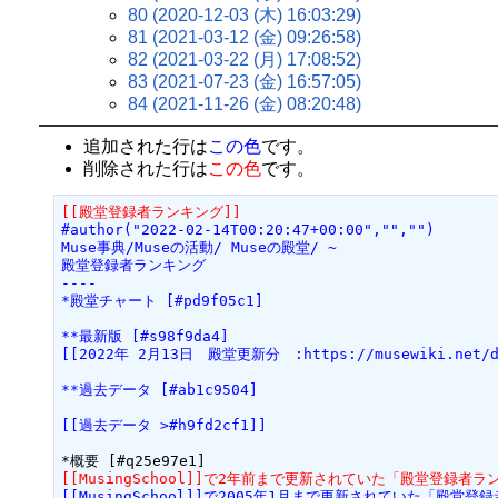
80 (2020-12-03 (木) 16:03:29)
81 (2021-03-12 (金) 09:26:58)
82 (2021-03-22 (月) 17:08:52)
83 (2021-07-23 (金) 16:57:05)
84 (2021-11-26 (金) 08:20:48)
追加された行は
この色
です。
削除された行は
この色
です。
[[殿堂登録者ランキング]]
#author("2022-02-14T00:20:47+00:00","","")
Muse事典/Museの活動/ Museの殿堂/ ~
殿堂登録者ランキング
----
*殿堂チャート [#pd9f05c1]
**最新版 [#s98f9da4]
[[2022年 2月13日　殿堂更新分　:https://musewiki.net/de
**過去データ [#ab1c9504]
[[過去データ >#h9fd2cf1]]
[[MusingSchool]]で2年前まで更新されていた「殿堂登録
[[MusingSchool]]で2005年1月まで更新されていた「殿