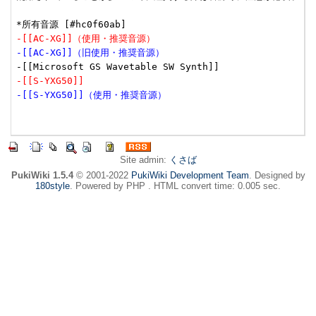
-[[AC-XG]]（使用・推奨音源）
-[[AC-XG]]（旧使用・推奨音源）
-[[S-YXG50]]
-[[S-YXG50]]（使用・推奨音源）
Site admin:
くさば
PukiWiki 1.5.4
© 2001-2022
PukiWiki Development Team
. Designed by
180style
. Powered by PHP . HTML convert time: 0.005 sec.