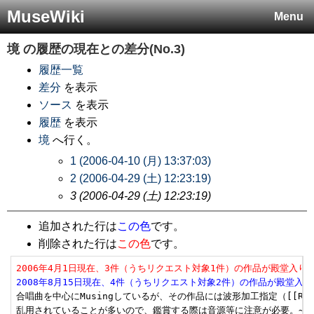
MuseWiki
Menu
境
の履歴の現在との差分(No.3)
履歴一覧
差分
を表示
ソース
を表示
履歴
を表示
境
へ行く。
1 (2006-04-10 (月) 13:37:03)
2 (2006-04-29 (土) 12:23:19)
3 (2006-04-29 (土) 12:23:19)
追加された行は
この色
です。
削除された行は
この色
です。
2006年4月1日現在、3件（うちリクエスト対象1件）の作品が殿堂入り
2008年8月15日現在、4件（うちリクエスト対象2件）の作品が殿堂入
合唱曲を中心にMusingしているが、その作品には波形加工指定（[[R=]]・[
乱用されていることが多いので、鑑賞する際は音源等に注意が必要。~
