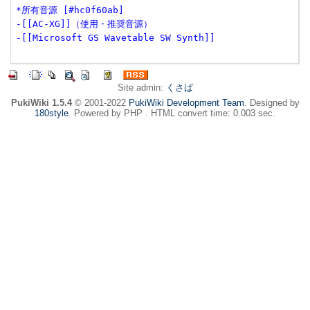
*所有音源 [#hc0f60ab]
-[[AC-XG]]（使用・推奨音源）
-[[Microsoft GS Wavetable SW Synth]]
Site admin:
くさば
PukiWiki 1.5.4
© 2001-2022
PukiWiki Development Team
. Designed by
180style
. Powered by PHP . HTML convert time: 0.003 sec.