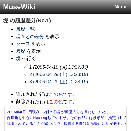
MuseWiki
Menu
境
の履歴差分(No.1)
履歴一覧
現在との差分
を表示
ソース
を表示
履歴
を表示
境
へ行く。
1 (2006-04-10 (月) 13:37:03)
2 (2006-04-29 (土) 12:23:19)
3 (2006-04-29 (土) 12:23:19)
追加された行は
この色
です。
削除された行は
この色
です。
2006年4月1日現在、2件の作品が殿堂入りを果たしている。~
合唱曲を中心にMusingしているが、その作品には波形加工指定（[[R=]]・
乱用されていることが多いので、鑑賞する際は音源等に注意が必要。~