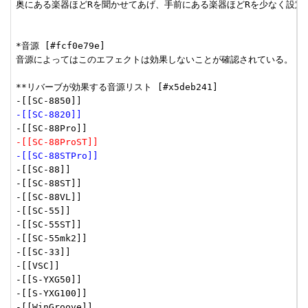
奥にある楽器ほどRを聞かせてあげ、手前にある楽器ほどRを少なく設定し
*音源 [#fcf0e79e]

音源によってはこのエフェクトは効果しないことが確認されている。

**リバーブが効果する音源リスト [#x5deb241]

-[[SC-8820]]
-[[SC-88ProST]]
-[[SC-88STPro]]
-[[SC-88]]

-[[SC-88ST]]

-[[SC-88VL]]

-[[SC-55]]

-[[SC-55ST]]

-[[SC-55mk2]]

-[[SC-33]]

-[[VSC]]

-[[S-YXG50]]

-[[S-YXG100]]

-[[WinGroove]]
