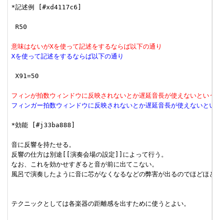
*記述例 [#xd4117c6]

 R50

意味はないがXを使って記述をするならば以下の通り
Xを使って記述をするならば以下の通り
 X91=50

フィンが拍数ウィンドウに反映されないとか遅延音長が使えないという
フィンガー拍数ウィンドウに反映されないとか遅延音長が使えないとい
*効能 [#j33ba888]

音に反響を持たせる。

反響の仕方は別途[[演奏会場の設定]]によって行う。

なお、これを効かせすぎると音が前に出てこない。

風呂で演奏したように音に芯がなくなるなどの弊害が出るのでほどほどに
テクニックとしては各楽器の距離感を出すために使うとよい。
