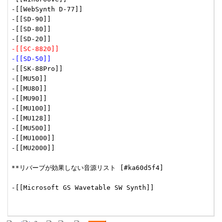
-[[WebSynth D-77]]

-[[SD-90]]

-[[SD-80]]

-[[SC-8820]]
-[[SD-50]]
-[[SK-88Pro]]

-[[MU50]]

-[[MU80]]

-[[MU90]]

-[[MU100]]

-[[MU128]]

-[[MU500]]

-[[MU1000]]

-[[MU2000]]

**リバーブが効果しない音源リスト [#ka60d5f4]

-[[Microsoft GS Wavetable SW Synth]]
