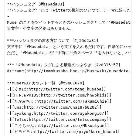
**ハッシュタグ [#h16ada83]

''ハッシュタグ''とは Twitterの機能のひとつで、テーマに沿った発
~

Muse のことをツイットするときのハッシュタグとして''#Musedat
大文字・小文字の区別はありません。

***ハッシュタグの書き方について [#j55d2a31]

文章中に「#Musedata」という文字を入れるだけです。自動的にハッシ
ただし「#Musedata」の''手前に半角スペース''を入れないと、
***「#Musedata」タグによる最近のつぶやき [#zd316f57]

#iframe(http://tomokusaba.bne.jp/MuseWiki/musedata.ht
**Muserのアカウント一覧 [#t9e81079]

-[[くさば:http://twitter.com/tomo_kusaba]]

-[[H.N.WPKIDS:http://twitter.com/hnwpkids]]

-[[たかみちえ:http://twitter.com/TakamiChie]]

-[[una:http://twitter.com/una19760202]]

-[[ayakong:http://twitter.com/ayakong167]]

-[[TeTsu:https://twitter.com/tetsucompany]]

-[[こうちゃん:http://twitter.com/MUkoutyan]]

-[[ピヨピヨ:http://twitter.com/piyo2kuro_houso]]
