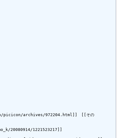
/picicon/archives/972204.html]]　[[その
k/20080914/1221523217]]
