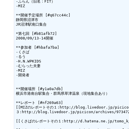
-ふらん（旧名：FIT）

-MIZ

**開催予定場所 [#q67cc44c]

静岡県沼津市

JR沼津駅南口集合

*第七回 [#b81afb72]

2008/09/13-14開催

**参加者 [#hbafa7ba]

-くさば

-るう

-H.N.WPKIDS

-むらった夫妻

-MIZ

-開発者

**開催場所 [#y1a0a7db]

横浜市港南台駅集合・群馬県草津温泉（現地集合あり）

**レポート [#nf269a63]

[[MIZのレポートその１:http://blog.livedoor.jp/picicon
３:http://blog.livedoor.jp/picicon/archives/973472
[[くさばのレポートその１:http://d.hatena.ne.jp/tomo_k/20