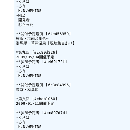
-くさば

-るう

-H.N.WPKIDS

-MIZ

-開発者

-むらった

**開催予定場所 [#le456950]

横浜・港南台集合~

群馬県・草津温泉【現地集合あり】

*第九回 [#zc89d326]

2009/05/04開催予定

**参加予定者 [#a469f72f]

-くさば

-るう

-H.N.WPKIDS

**開催予定場所 [#r3c84996]

東京・秋葉原

*第八回 [#cbab1060]

2009/01/11開催予定

**参加予定者 [#cc897d7d]

-くさば

-るう

-H.N.WPKIDS
