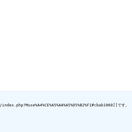
ndex.php?Muse%A4%CE%A5%AA%A5%D5%B2%F1#cbab1060]]です。
