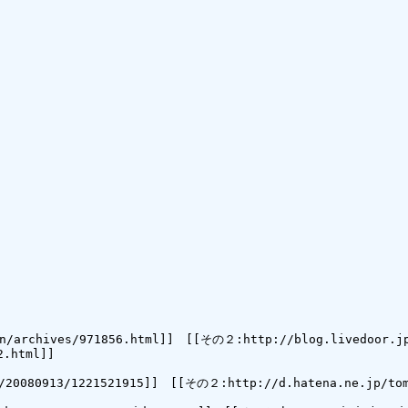
/archives/971856.html]]　[[その２:http://blog.livedoor.jp
.html]]

080913/1221521915]]　[[その２:http://d.hatena.ne.jp/tomo_