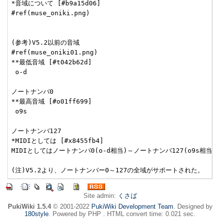
*音域について [#b9a15d06]

#ref(muse_oniki.png)

(参考)V5.2以前の音域

#ref(muse_oniki01.png)

**最低音域 [#t042b62d]

 o-d

ノートナンバ0

**最高音域 [#o01ff699]

 o9s

ノートナンバ127

*MIDIとしては [#x8455fb4]

MIDIとしてはノートナンバ0(o-d相当)～ノートナンバ127(o9
Site admin:
くさば
PukiWiki 1.5.4
© 2001-2022
PukiWiki Development Team
. Designed by
180style
. Powered by PHP . HTML convert time: 0.021 sec.