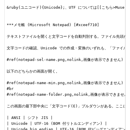
&ruby(ユニコード){Unicode};、UTF については[[こちら>Muse
***メモ帳 (Microsoft Notepad) [#xceef710]

テキストファイルを開くと文字コードを自動判別する。ファイル先頭が BOM
文字コードの確認、Unicode での作成・変換のいずれも、「ファイル(F)
#ref(notepad-sel-name.png,nolink,画像が表示できません)

以下のどちらかの画面が開く。

#ref(notepad-name-min.png,nolink,画像が表示できません)

#br

#ref(notepad-name-folder.png,nolink,画像が表示できません)
この画面の最下部中央に「文字コード(E)」プルダウンがある。ここに表
| ANSI | シフト JIS |

| Unicode | UTF-16 (BOM 付リトルエンディアン) |

| Unicode big endian | UTF-16 (BOM 付ビッグエンディアン) |