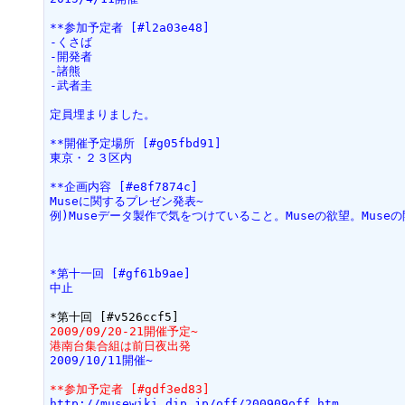
**参加予定者 [#l2a03e48]
-くさば
-開発者
-諸熊
-武者圭
定員埋まりました。
**開催予定場所 [#g05fbd91]
東京・２３区内
**企画内容 [#e8f7874c]
Museに関するプレゼン発表~
例)Museデータ製作で気をつけていること。Museの欲望。Mus
*第十一回 [#gf61b9ae]
中止
2009/09/20-21開催予定~
港南台集合組は前日夜出発
2009/10/11開催~
**参加予定者 [#gdf3ed83]
http://musewiki.dip.jp/off/200909off.htm