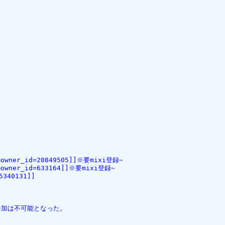
1&owner_id=20849505]]※要mixi登録~
0&owner_id=633164]]※要mixi登録~
5340131]]
局参加は不可能となった。