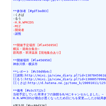
**参加者 [#gdf3ed83]
-くさば

-H.N.WPKIDS
-MIZ
-開発者
-諸熊
**開催予定場所 [#le456950]
横浜・港南台集合~
群馬県・草津温泉【現地集合あり】
**開催場所 [#le456950]
神奈川県・横浜市
**レポート [#c59d9b4c]
[[諸熊:http://mixi.jp/view_diary.pl?id=130784596
[[るう:http://mixi.jp/view_diary.pl?id=130805709
[[くさば:http://d.hatena.ne.jp/tomo_k/20091011/125
**備考 [#o3c5712c]
当初予定していた草津オフの旅館を8/4にキャンセルしました。~
H.N.WPKIDSが都合が悪くなったため日にちを変更……したが結
*第九回 [#zc89d326]
