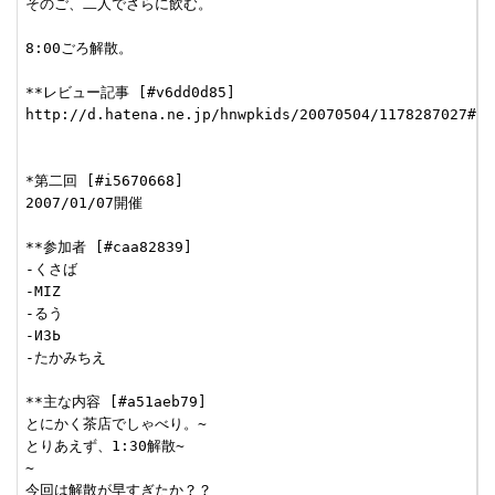
そのご、二人でさらに飲む。

8:00ごろ解散。

**レビュー記事 [#v6dd0d85]

http://d.hatena.ne.jp/hnwpkids/20070504/1178287027#see
*第二回 [#i5670668]

2007/01/07開催

**参加者 [#caa82839]

-くさば

-MIZ

-るう

-ИЗЬ

-たかみちえ

**主な内容 [#a51aeb79]

とにかく茶店でしゃべり。~

とりあえず、1:30解散~

~

今回は解散が早すぎたか？？
