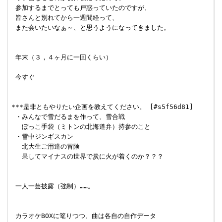
 参加するまでとっても戸惑っていたのですが、

 皆さんと別れてから一週間経って、

 また会いたいなぁ～、と思うようになってきました。

 年末（３，４ヶ月に一回くらい）

 今すぐ

***是非ともやりたい企画を教えてください。 [#s5f56d81]

 ・みんなで雪だるまを作って、雪合戦

 　ぼっこ手袋（ミトンの北海道弁）持参のこと

 ・雪中ジンギスカン

 　北大生ご用達の冒険

 　果してマイナスの世界で炭に火が着くのか？？？

 一人一芸披露（強制）……。

 カラオケBOXに篭りつつ、曲は各自の自作データ
