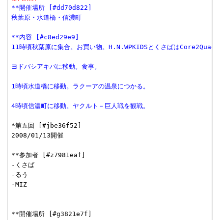
**開催場所 [#dd70d822]
秋葉原・水道橋・信濃町
**内容 [#c8ed29e9]
11時頃秋葉原に集合。お買い物。H.N.WPKIDSとくさばはCore2Quad 
ヨドバシアキバに移動。食事。
1時頃水道橋に移動。ラクーアの温泉につかる。
4時頃信濃町に移動。ヤクルト－巨人戦を観戦。
*第五回 [#jbe36f52]

2008/01/13開催

**参加者 [#z7981eaf]

-くさば

-るう

-MIZ

**開催場所 [#g3821e7f]
