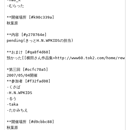
-むらった

**開催場所 [#k90c339a]

秋葉原

**内容 [#y270764e]

pending(きっとH.N.WPKIDSの担当)

**おまけ [#qa8f4d60]

預かった[[横田さん作品集>http://www60.tok2.com/home
*第三回 [#ocfc70a5]

2007/05/04開催

**参加者 [#f32fad08]

-くさば

-H.N.WPKIDS

-るう

-taka

-たかみちえ

**開催場所 [#d9cbbc88]

秋葉原
