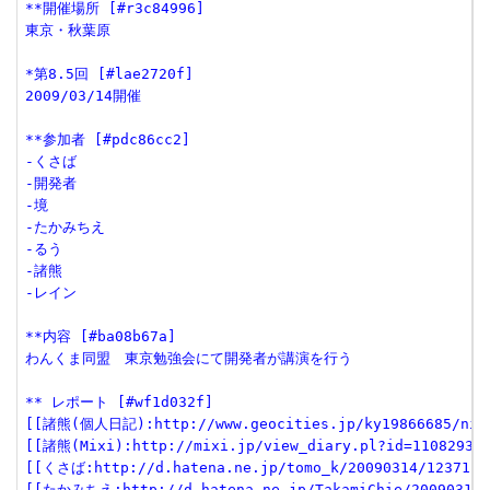
**開催場所 [#r3c84996]
東京・秋葉原
*第8.5回 [#lae2720f]
2009/03/14開催
**参加者 [#pdc86cc2]
-くさば
-開発者
-境
-たかみちえ
-るう
-諸熊
-レイン
**内容 [#ba08b67a]
わんくま同盟　東京勉強会にて開発者が講演を行う
** レポート [#wf1d032f]
[[諸熊(個人日記):http://www.geocities.jp/ky1986668
[[諸熊(Mixi):http://mixi.jp/view_diary.pl?id=110829397
[[くさば:http://d.hatena.ne.jp/tomo_k/20090314/1237119
[[たかみちえ:http://d.hatena.ne.jp/TakamiChie/20090315/