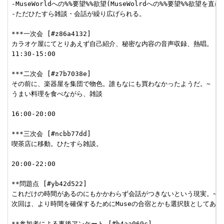
-MuseWorldへの%%要望%%欲望(MuseWolrdへの%%要望%%欲望を直
-ただひたすら雑談・会話が繰り広げられる。

***一次会 [#z86a4132]

カラオケ屋にてとりあえず自己紹介、秘密な内容の音声収録、熱唱。

11:30-15:00

***二次会 [#z7b7038e]

その前に、楽器屋を集団で物色。誰もなにも買わなかったようだ。~

うまい料理を食べながら、雑談

16:00-20:00

***三次会 [#ncbb77dd]

喫茶店に移動。ひたすら雑談。

20:00-22:00

**問題点 [#yb42d522]

これだけの時間があるのにもかかわらず会話がつきないという現実。~

次回は、より時間を確保するためにMuseの合宿とかも選択肢としてある。
**参加者による事後アンケート [#h4aa069c]
