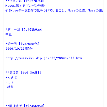
**企画内容 [#e8f7874c]
Museに関するプレゼン発表~
例)Museデータ製作で気をつけていること。Museの欲望。Museの開
*第十一回 [#gf61b9ae]
中止
*第十回 [#v526ccf5]
2009/10/11開催~
http://musewiki.dip.jp/off/200909off.htm
**参加者 [#gdf3ed83]
-くさば
-るう
-諸熊
**開催場所 [#le456950]