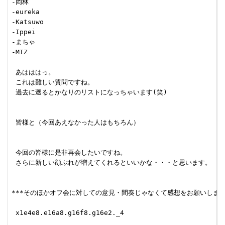
-岡林

-eureka

-Katsuwo

-Ippei

-まちゃ

-MIZ

 あはははっ。

 これは難しい質問ですね。

 過去に遡るとかなりのリストになっちゃいます(笑)

 皆様と（今回あえなかった人はもちろん）

 今回の皆様に是非再会したいですね。

 さらに新しい顔ぶれが増えてくれるといいかな・・・と思います。

***そのほかオフ会に対しての意見・間奏じゃなくて感想をお願いします。 [#
 x1e4e8.e16a8.g16f8.g16e2._4
