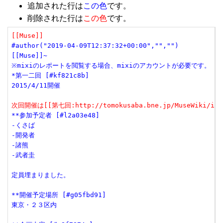
追加された行は
この色
です。
削除された行は
この色
です。
[[Muse]]
#author("2019-04-09T12:37:32+00:00","","")
[[Muse]]~
※mixiのレポートを閲覧する場合、mixiのアカウントが必要です。
*第一二回 [#kf821c8b]
2015/4/11開催
次回開催は[[第七回:http://tomokusaba.bne.jp/MuseWiki/inde
**参加予定者 [#l2a03e48]
-くさば
-開発者
-諸熊
-武者圭
定員埋まりました。
**開催予定場所 [#g05fbd91]
東京・２３区内