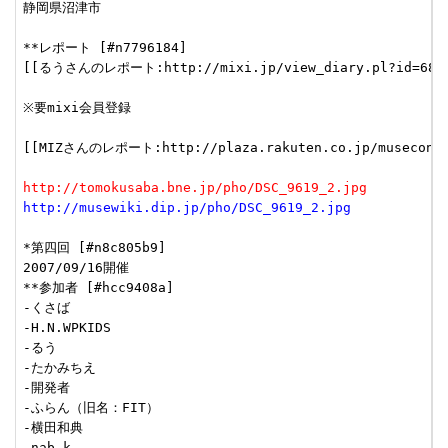
静岡県沼津市

**レポート [#n7796184]

[[るうさんのレポート:http://mixi.jp/view_diary.pl?id=68292
※要mixi会員登録

[[MIZさんのレポート:http://plaza.rakuten.co.jp/musecon/di
http://tomokusaba.bne.jp/pho/DSC_9619_2.jpg
http://musewiki.dip.jp/pho/DSC_9619_2.jpg
*第四回 [#n8c805b9]

2007/09/16開催

**参加者 [#hcc9408a]

-くさば

-H.N.WPKIDS

-るう

-たかみちえ

-開発者

-ふらん（旧名：FIT）

-横田和典

-nab_k
