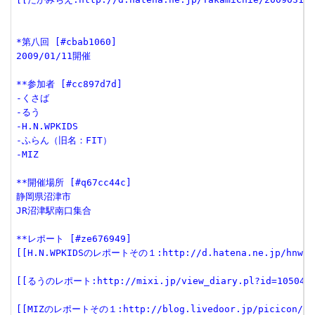
*第八回 [#cbab1060]
2009/01/11開催
**参加者 [#cc897d7d]
-くさば
-るう
-H.N.WPKIDS
-ふらん（旧名：FIT）
-MIZ
**開催場所 [#q67cc44c]
静岡県沼津市
JR沼津駅南口集合
**レポート [#ze676949]
[[H.N.WPKIDSのレポートその１:http://d.hatena.ne.jp/hnwpkid
[[るうのレポート:http://mixi.jp/view_diary.pl?id=105045
[[MIZのレポートその１:http://blog.livedoor.jp/picicon/arch