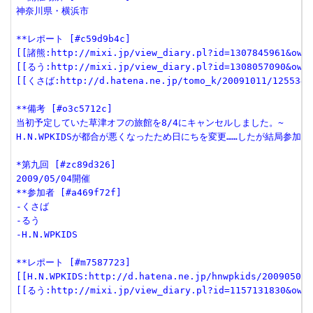
神奈川県・横浜市
**レポート [#c59d9b4c]
[[諸熊:http://mixi.jp/view_diary.pl?id=1307845961&ow
[[るう:http://mixi.jp/view_diary.pl?id=1308057090&ow
[[くさば:http://d.hatena.ne.jp/tomo_k/20091011/1255340
**備考 [#o3c5712c]
当初予定していた草津オフの旅館を8/4にキャンセルしました。~
H.N.WPKIDSが都合が悪くなったため日にちを変更……したが結局参加
*第九回 [#zc89d326]
2009/05/04開催
**参加者 [#a469f72f]
-くさば
-るう
-H.N.WPKIDS
**レポート [#m7587723]
[[H.N.WPKIDS:http://d.hatena.ne.jp/hnwpkids/20090505/
[[るう:http://mixi.jp/view_diary.pl?id=1157131830&ow