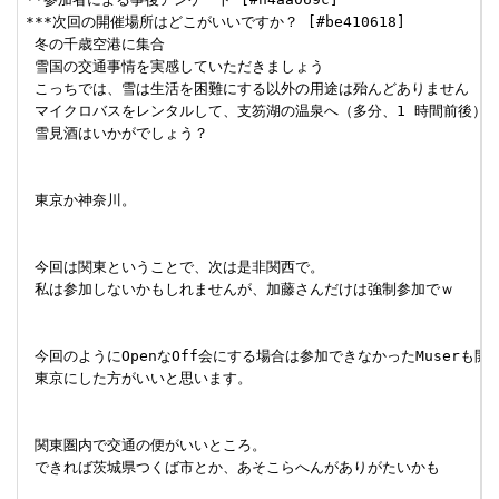
***次回の開催場所はどこがいいですか？ [#be410618]

 冬の千歳空港に集合

 雪国の交通事情を実感していただきましょう

 こっちでは、雪は生活を困難にする以外の用途は殆んどありません

 マイクロバスをレンタルして、支笏湖の温泉へ（多分、1 時間前後）

 雪見酒はいかがでしょう？

 東京か神奈川。

 今回は関東ということで、次は是非関西で。

 私は参加しないかもしれませんが、加藤さんだけは強制参加でｗ

 今回のようにOpenなOff会にする場合は参加できなかったMuserも開
 東京にした方がいいと思います。

 関東圏内で交通の便がいいところ。

 できれば茨城県つくば市とか、あそこらへんがありがたいかも
