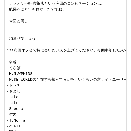
 カラオケ→酒→喫茶店という今回のコンビネーションは、

 結果的にとても良かったですね。

 今回と同じ

 泊まりでしょう

***次回オフ会で特に会いたい人を上げてください。今回参加した人でもして
-名越

-くさば

-H.N.WPKIDS

-MUSE WORLDの存在すら知ってるか怪しいくらいの超ライトユーザー

-トッチー

-さとし

-taka

-taku

-Sheena

-竹内

-T.Monma

-ASAJI
