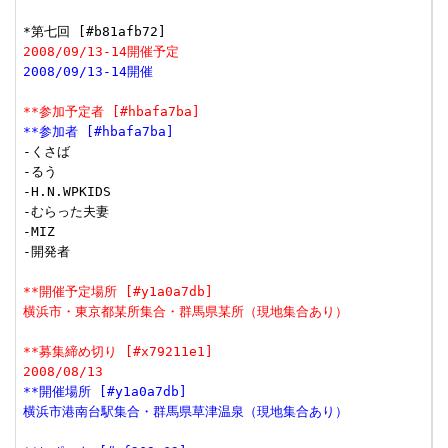
2008/09/13-14開催予定
2008/09/13-14開催
**参加予定者 [#hbafa7ba]
**参加者 [#hbafa7ba]
-くさば

-るう

-H.N.WPKIDS

-むらった夫妻

-MIZ

-開発者

**開催予定場所 [#y1a0a7db]
横浜市・東京都某所集合・群馬県某所（現地集合あり）
**募集締め切り [#x79211e1]
2008/08/13
**開催場所 [#y1a0a7db]
横浜市港南台駅集合・群馬県草津温泉（現地集合あり）