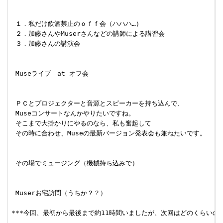
 １．私だけ飲酒禁止のｏｆｆ会（ハハハ…）

 ２．加藤さんやMuserさんなどの講師による講習会

 ３．加藤さんの講演会

 Museライブ　at オフ会

 ＰＣとプロジェクターと音源とスピーカーを持ち込んで、

 Museコンサートなんかやりたいですね。

 そこまで大掛かりにやるのなら、私も奮起して

 その時に合わせ、Museの最新バージョン発表会も兼ねたいです。

 その場でミュージング（機械持ち込みで）

 Muserお宅訪問（うちか？？）

***今回、最初から最後まで約11時間いましたが、次回はどのくらいの長さの