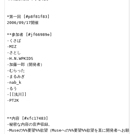
*第一回 [#p8f81f83]

2006/09/17開催

**参加者 [#jf66989e]

-くさば

-MIZ

-さとし

-H.N.WPKIDS

-加藤一郎（開発者）

-むらった

-まるみぎ

-nab_k

-るう

-[[浅川]]

-PT2K

**内容 [#xfc17483]

-秘密な内容の音声収録。

-Museの%%要望%%欲望（Museへの%%要望%%欲望を直に開発者へお願い）