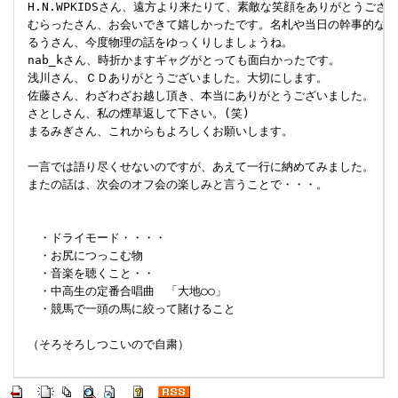
 H.N.WPKIDSさん、遠方より来たりて、素敵な笑顔をありがとうござい
 むらったさん、お会いできて嬉しかったです。名札や当日の幹事的な動き
 るうさん、今度物理の話をゆっくりしましょうね。

 nab_kさん、時折かますギャグがとっても面白かったです。

 浅川さん、ＣＤありがとうございました。大切にします。

 佐藤さん、わざわざお越し頂き、本当にありがとうございました。

 さとしさん、私の煙草返して下さい。(笑)

 まるみぎさん、これからもよろしくお願いします。 

 一言では語り尽くせないのですが、あえて一行に納めてみました。

 またの話は、次会のオフ会の楽しみと言うことで・・・。

 　・ドライモード・・・・

 　・お尻につっこむ物

 　・音楽を聴くこと・・

 　・中高生の定番合唱曲　「大地○○」

 　・競馬で一頭の馬に絞って賭けること 

 （そろそろしつこいので自粛）
