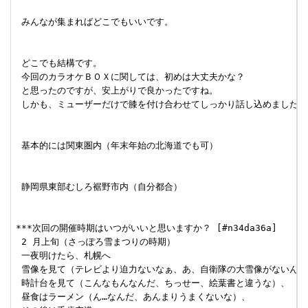
 みんなが集まればどこでもいいです。

 どこでも結構です。

 今回のカラオケＢＯＸに関しては、初めは大丈夫かな？

 と思ったのですが、安上がりで良かったですね。

 しかも、ミューザーだけで膝を付け合わせてしっかり話し込めましたし。
 基本的には関東圏内（年末年始の北海道でも可）

 静岡県東部むしろ裾野市内（自分都合）

***次回の開催時期はいつがいいと思いますか？ [#n34da36a]

 2 月上旬（さっぽろ雪まつりの時期）

 一夜明けたら、札幌へ

 雪像を見て（テレビより迫力ないなぁ、あ、自衛隊の大雪像がないんだ）
 時計台を見て（こんなもんなんだ、ちっせー、絵葉書と違うな）、

 昼食はラーメン（ん…なんだ、あんまりうまくないな）、
