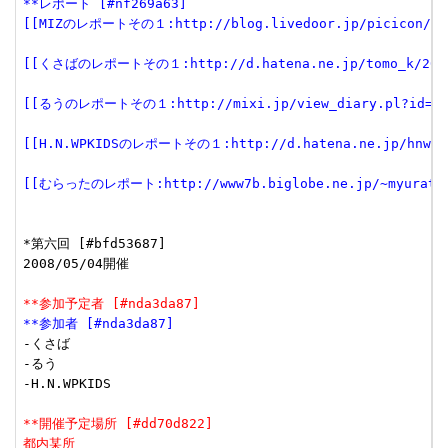
**レポート [#nf269a63]
[[MIZのレポートその１:http://blog.livedoor.jp/picicon/arch
[[くさばのレポートその１:http://d.hatena.ne.jp/tomo_k/200809
[[るうのレポートその１:http://mixi.jp/view_diary.pl?id=93443
[[H.N.WPKIDSのレポートその１:http://d.hatena.ne.jp/hnwpkid
[[むらったのレポート:http://www7b.biglobe.ne.jp/~myurata/
*第六回 [#bfd53687]

2008/05/04開催

**参加予定者 [#nda3da87]
**参加者 [#nda3da87]
-くさば

-るう

-H.N.WPKIDS

**開催予定場所 [#dd70d822]
都内某所