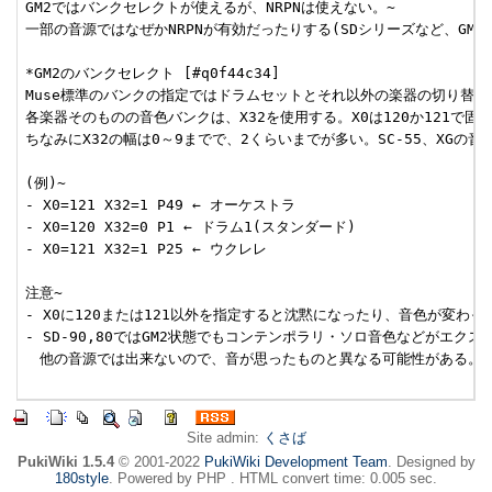
GM2ではバンクセレクトが使えるが、NRPNは使えない。~

一部の音源ではなぜかNRPNが有効だったりする(SDシリーズなど、GM2
*GM2のバンクセレクト [#q0f44c34]

Muse標準のバンクの指定ではドラムセットとそれ以外の楽器の切り替えし
各楽器そのものの音色バンクは、X32を使用する。X0は120か121で固定
ちなみにX32の幅は0～9までで、2くらいまでが多い。SC-55、XGの音
(例)~

- X0=121 X32=1 P49 ← オーケストラ

- X0=120 X32=0 P1 ← ドラム1(スタンダード)

- X0=121 X32=1 P25 ← ウクレレ

注意~

- X0に120または121以外を指定すると沈黙になったり、音色が変わっ
- SD-90,80ではGM2状態でもコンテンポラリ・ソロ音色などがエクス
　他の音源では出来ないので、音が思ったものと異なる可能性がある。~

Site admin:
くさば
PukiWiki 1.5.4
© 2001-2022
PukiWiki Development Team
. Designed by
180style
. Powered by PHP . HTML convert time: 0.005 sec.