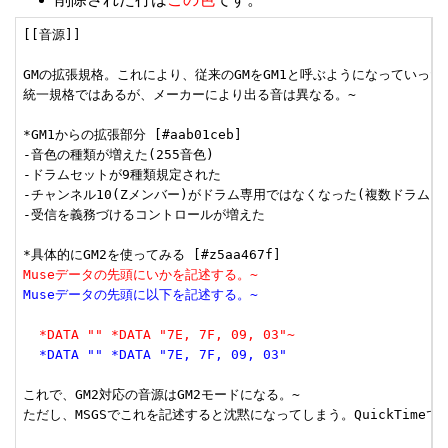
[[音源]]

GMの拡張規格。これにより、従来のGMをGM1と呼ぶようになっていった。
統一規格ではあるが、メーカーにより出る音は異なる。~

*GM1からの拡張部分 [#aab01ceb]

-音色の種類が増えた(255音色)

-ドラムセットが9種類規定された

-チャンネル10(Zメンバー)がドラム専用ではなくなった(複数ドラムも可
-受信を義務づけるコントロールが増えた

Museデータの先頭にいかを記述する。~
Museデータの先頭に以下を記述する。~
  *DATA "" *DATA "7E, 7F, 09, 03"~
  *DATA "" *DATA "7E, 7F, 09, 03"
これで、GM2対応の音源はGM2モードになる。~

ただし、MSGSでこれを記述すると沈黙になってしまう。QuickTimeで