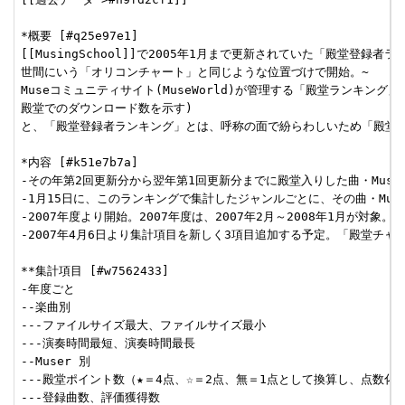
*概要 [#q25e97e1]

[[MusingSchool]]で2005年1月まで更新されていた「殿堂登録者
世間にいう「オリコンチャート」と同じような位置づけで開始。~

Museコミュニティサイト(MuseWorld)が管理する「殿堂ランキング」(
殿堂でのダウンロード数を示す)

と、「殿堂登録者ランキング」とは、呼称の面で紛らわしいため「殿堂チ
*内容 [#k51e7b7a]

-その年第2回更新分から翌年第1回更新分までに殿堂入りした曲・Muser
-1月15日に、このランキングで集計したジャンルごとに、その曲・Muse
-2007年度より開始。2007年度は、2007年2月～2008年1月が対象。

-2007年4月6日より集計項目を新しく3項目追加する予定。「殿堂チャー
**集計項目 [#w7562433]

-年度ごと

--楽曲別

---ファイルサイズ最大、ファイルサイズ最小

---演奏時間最短、演奏時間最長

--Muser 別

---殿堂ポイント数（★＝4点、☆＝2点、無＝1点として換算し、点数化し
---登録曲数、評価獲得数
