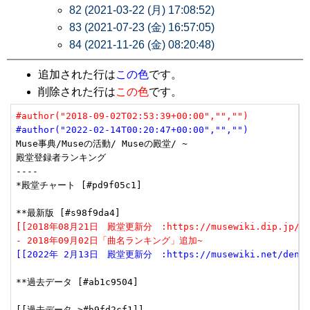
82 (2021-03-22 (月) 17:08:52)
83 (2021-07-23 (金) 16:57:05)
84 (2021-11-26 (金) 08:20:48)
追加された行は
この色
です。
削除された行は
この色
です。
#author("2018-09-02T02:53:39+00:00","","")
#author("2022-02-14T00:20:47+00:00","","")
Muse事典/Museの活動/ Museの殿堂/ ~

殿堂登録者ランキング

----

*殿堂チャート [#pd9f05c1]

[[2018年08月21日　殿堂更新分　:https://musewiki.dip.jp/den
- 2018年09月02日「曲名ランキング」追加~
[[2022年 2月13日　殿堂更新分　:https://musewiki.net/dendow
**過去データ [#ab1c9504]

[[過去データ >#h9fd2cf1]]
