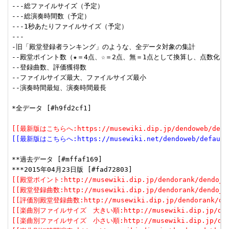
---総ファイルサイズ（予定）

---総演奏時間数（予定）

---1秒あたりファイルサイズ（予定）

---

-旧「殿堂登録者ランキング」のような、全データ対象の集計

--殿堂ポイント数（★＝4点、☆＝2点、無＝1点として換算し、点数化した
--登録曲数、評価獲得数

--ファイルサイズ最大、ファイルサイズ最小

--演奏時間最短、演奏時間最長

*全データ [#h9fd2cf1]

[[最新版はこちらへ:https://musewiki.dip.jp/dendoweb/defau
[[最新版はこちらへ:https://musewiki.net/dendoweb/default
**過去データ [#mffaf169]

[[殿堂ポイント:http://musewiki.dip.jp/dendorank/dendo_1(
[[殿堂登録曲数:http://musewiki.dip.jp/dendorank/dendo_2(
[[評価別殿堂登録曲数:http://musewiki.dip.jp/dendorank/dend
[[楽曲別ファイルサイズ　大きい順:http://musewiki.dip.jp/dendor
[[楽曲別ファイルサイズ　小さい順:http://musewiki.dip.jp/dendor