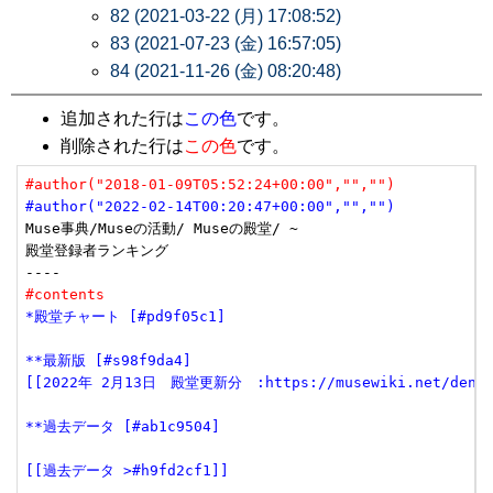
82 (2021-03-22 (月) 17:08:52)
83 (2021-07-23 (金) 16:57:05)
84 (2021-11-26 (金) 08:20:48)
追加された行は
この色
です。
削除された行は
この色
です。
#author("2018-01-09T05:52:24+00:00","","")
#author("2022-02-14T00:20:47+00:00","","")
Muse事典/Museの活動/ Museの殿堂/ ~

殿堂登録者ランキング

#contents
*殿堂チャート [#pd9f05c1]
**最新版 [#s98f9da4]
[[2022年 2月13日　殿堂更新分　:https://musewiki.net/dendow
**過去データ [#ab1c9504]
[[過去データ >#h9fd2cf1]]