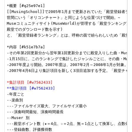
*概要 [#q25e97e1]

[[MusingSchool]]で2005年1月まで更新されていた「殿堂登録者
世間にいう「オリコンチャート」と同じような位置づけで開始。~

Museコミュニティサイト(MuseWorld)が管理する「殿堂ランキング」(
殿堂でのダウンロード数を示す)

と、「殿堂登録者ランキング」とは、呼称の面で紛らわしいため「殿堂チ
*内容 [#k51e7b7a]

-その年第2回更新分から翌年第1回更新分までに殿堂入りした曲・Muser
-1月15日に、このランキングで集計したジャンルごとに、その曲・Muse
-2007年度より開始。2007年度は、2007年2月～2008年1月が対象。

-2007年4月6日より集計項目を新しく3項目追加する予定。「殿堂チャー
*集計項目 [#w7562433]
**集計項目 [#w7562433]
-年度ごと

--楽曲別

---ファイルサイズ最大、ファイルサイズ最小

---演奏時間最短、演奏時間最長

--Muser 別

---殿堂ポイント数（★＝4点、☆＝2点、無＝1点として換算し、点数化し
---登録曲数、評価獲得数
