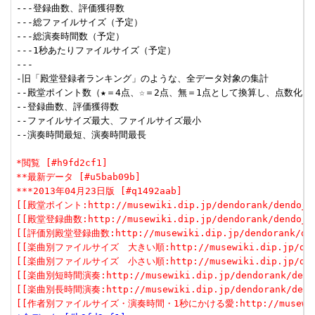
---登録曲数、評価獲得数

---総ファイルサイズ（予定）

---総演奏時間数（予定）

---1秒あたりファイルサイズ（予定）

---

-旧「殿堂登録者ランキング」のような、全データ対象の集計

--殿堂ポイント数（★＝4点、☆＝2点、無＝1点として換算し、点数化した
--登録曲数、評価獲得数

--ファイルサイズ最大、ファイルサイズ最小

--演奏時間最短、演奏時間最長

*閲覧 [#h9fd2cf1]
**最新データ [#u5bab09b]
***2013年04月23日版 [#q1492aab]
[[殿堂ポイント:http://musewiki.dip.jp/dendorank/dendo_1(
[[殿堂登録曲数:http://musewiki.dip.jp/dendorank/dendo_2(
[[評価別殿堂登録曲数:http://musewiki.dip.jp/dendorank/dend
[[楽曲別ファイルサイズ　大きい順:http://musewiki.dip.jp/dendor
[[楽曲別ファイルサイズ　小さい順:http://musewiki.dip.jp/dendor
[[楽曲別短時間演奏:http://musewiki.dip.jp/dendorank/dendo
[[楽曲別長時間演奏:http://musewiki.dip.jp/dendorank/dendo
[[作者別ファイルサイズ・演奏時間・1秒にかける愛:http://musewiki.dip