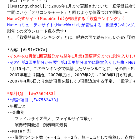
[[MusingSchool]]で2005年1月まで更新されていた「殿堂登録者
Muse公式サイト(MuseWorld)が管理する「殿堂ランキング」(
Museコミュニティサイト(MuseWorld)が管理する「殿堂ランキング」
殿堂でのダウンロード数を示す)

と、「殿堂登録者ランキング」とは、呼称の面で紛らわしいため「殿堂チ
-その年の2月第1回更新分から翌年1月第1回更新分までに殿堂入りした曲
-その年第2回更新分から翌年第1回更新分までに殿堂入りした曲・Muse
-1月15日に、このランキングで集計したジャンルごとに、その曲・Muse
-2007年度より開始。2007年度は、2007年2月～2008年1月が対象。

-2007年4月6日より集計項目を新しく3項目追加する予定。「殿堂チャー
*集計項目 [#w7562433]
**集計項目 [#w7562433]
-年度ごと

--楽曲別

---ファイルサイズ最大、ファイルサイズ最小

---演奏時間最短、演奏時間最長

--Muser 別

---殿堂ポイント数（★＝4点、☆＝2点、無＝1点として換算し、点数化し