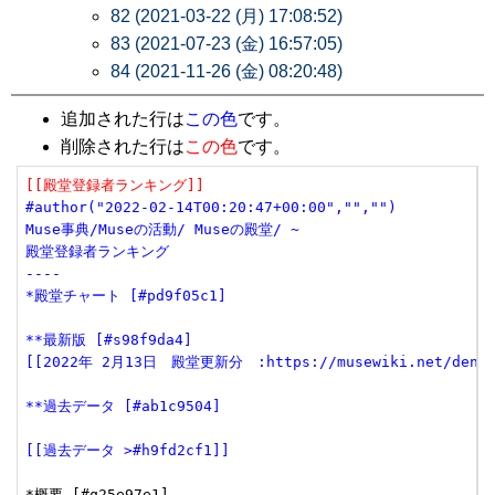
82 (2021-03-22 (月) 17:08:52)
83 (2021-07-23 (金) 16:57:05)
84 (2021-11-26 (金) 08:20:48)
追加された行は
この色
です。
削除された行は
この色
です。
[[殿堂登録者ランキング]]
#author("2022-02-14T00:20:47+00:00","","")
Muse事典/Museの活動/ Museの殿堂/ ~
殿堂登録者ランキング
----
*殿堂チャート [#pd9f05c1]
**最新版 [#s98f9da4]
[[2022年 2月13日　殿堂更新分　:https://musewiki.net/dendow
**過去データ [#ab1c9504]
[[過去データ >#h9fd2cf1]]
*概要 [#q25e97e1]
