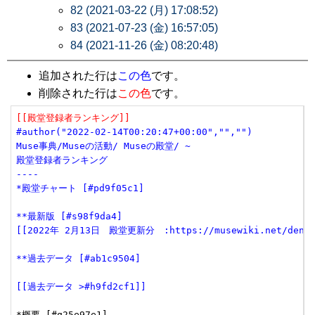
82 (2021-03-22 (月) 17:08:52)
83 (2021-07-23 (金) 16:57:05)
84 (2021-11-26 (金) 08:20:48)
追加された行は
この色
です。
削除された行は
この色
です。
[[殿堂登録者ランキング]]
#author("2022-02-14T00:20:47+00:00","","")
Muse事典/Museの活動/ Museの殿堂/ ~
殿堂登録者ランキング
----
*殿堂チャート [#pd9f05c1]
**最新版 [#s98f9da4]
[[2022年 2月13日　殿堂更新分　:https://musewiki.net/dendow
**過去データ [#ab1c9504]
[[過去データ >#h9fd2cf1]]
*概要 [#q25e97e1]
