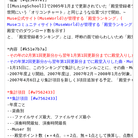
[[MusingSchool]]で2005年1月まで更新されていた「殿堂登録者
Muse公式サイト(MuseWorld)が管理する「殿堂ランキング」(
Museコミュニティサイト(MuseWorld)が管理する「殿堂ランキング」
殿堂でのダウンロード数を示す)

と、「殿堂登録者ランキング」とは、呼称の面で紛らわしいため「殿堂チ
-その年の2月第1回更新分から翌年1月第1回更新分までに殿堂入りした曲
-その年第2回更新分から翌年第1回更新分までに殿堂入りした曲・Muse
-1月15日に、このランキングで集計したジャンルごとに、その曲・Muse
-2007年度より開始。2007年度は、2007年2月～2008年1月が対象。

-2007年4月6日より集計項目を新しく3項目追加する予定。「殿堂チャー
*集計項目 [#w7562433]
**集計項目 [#w7562433]
-年度ごと

--楽曲別

---ファイルサイズ最大、ファイルサイズ最小

---演奏時間最短、演奏時間最長

--Muser 別

---殿堂ポイント数（★＝4点、☆＝2点、無＝1点として換算し、点数化し