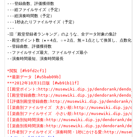
---登録曲数、評価獲得数

---総ファイルサイズ（予定）

---総演奏時間数（予定）

---1秒あたりファイルサイズ（予定）

---

-旧「殿堂登録者ランキング」のような、全データ対象の集計

--殿堂ポイント数（★＝4点、☆＝2点、無＝1点として換算し、点数化した
--登録曲数、評価獲得数

--ファイルサイズ最大、ファイルサイズ最小

--演奏時間最短、演奏時間最長

*閲覧 [#h9fd2cf1]
**最新データ [#u5bab09b]
***2012年10月31日版 [#wb91b11f]
[[殿堂ポイント:http://musewiki.dip.jp/dendorank/dendo_1(
[[殿堂登録曲数:http://musewiki.dip.jp/dendorank/dendo_2(
[[評価別殿堂登録曲数:http://musewiki.dip.jp/dendorank/dend
[[楽曲別ファイルサイズ　大きい順:http://musewiki.dip.jp/dendor
[[楽曲別ファイルサイズ　小さい順:http://musewiki.dip.jp/dendor
[[楽曲別短時間演奏:http://musewiki.dip.jp/dendorank/dendo
[[楽曲別長時間演奏:http://musewiki.dip.jp/dendorank/dendo
[[作者別ファイルサイズ・演奏時間・1秒にかける愛:http://musewiki.dip