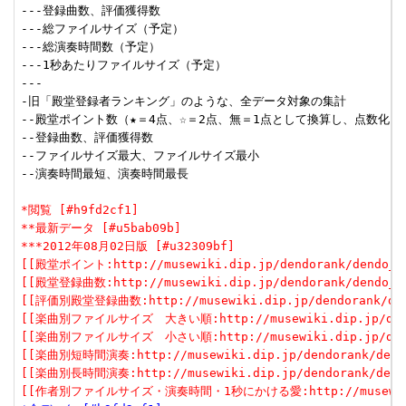
---登録曲数、評価獲得数

---総ファイルサイズ（予定）

---総演奏時間数（予定）

---1秒あたりファイルサイズ（予定）

---

-旧「殿堂登録者ランキング」のような、全データ対象の集計

--殿堂ポイント数（★＝4点、☆＝2点、無＝1点として換算し、点数化した
--登録曲数、評価獲得数

--ファイルサイズ最大、ファイルサイズ最小

--演奏時間最短、演奏時間最長

*閲覧 [#h9fd2cf1]
**最新データ [#u5bab09b]
***2012年08月02日版 [#u32309bf]
[[殿堂ポイント:http://musewiki.dip.jp/dendorank/dendo_1(
[[殿堂登録曲数:http://musewiki.dip.jp/dendorank/dendo_2(
[[評価別殿堂登録曲数:http://musewiki.dip.jp/dendorank/dend
[[楽曲別ファイルサイズ　大きい順:http://musewiki.dip.jp/dendor
[[楽曲別ファイルサイズ　小さい順:http://musewiki.dip.jp/dendor
[[楽曲別短時間演奏:http://musewiki.dip.jp/dendorank/dendo
[[楽曲別長時間演奏:http://musewiki.dip.jp/dendorank/dendo
[[作者別ファイルサイズ・演奏時間・1秒にかける愛:http://musewiki.dip