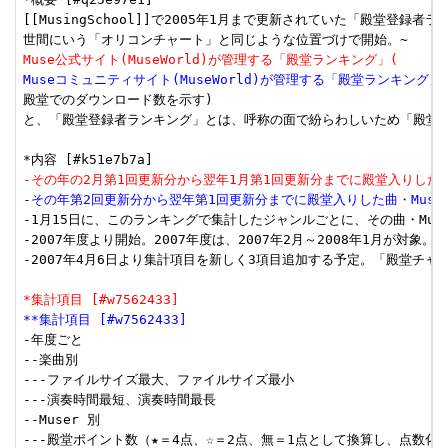
[[MusingSchool]]で2005年1月まで更新されていた「殿堂登録者
Muse公式サイト(MuseWorld)が管理する「殿堂ランキング」(
Museコミュニティサイト(MuseWorld)が管理する「殿堂ランキング」
殿堂でのダウンロード数を示す)

と、「殿堂登録者ランキング」とは、呼称の面で紛らわしいため「殿堂チ
-その年の2月第1回更新分から翌年1月第1回更新分までに殿堂入りした曲
-その年第2回更新分から翌年第1回更新分までに殿堂入りした曲・Muse
-1月15日に、このランキングで集計したジャンルごとに、その曲・Muse
-2007年度より開始。2007年度は、2007年2月～2008年1月が対象。

-2007年4月6日より集計項目を新しく3項目追加する予定。「殿堂チャー
*集計項目 [#w7562433]
**集計項目 [#w7562433]
-年度ごと

--楽曲別

---ファイルサイズ最大、ファイルサイズ最小

---演奏時間最短、演奏時間最長

--Muser 別

---殿堂ポイント数（★＝4点、☆＝2点、無＝1点として換算し、点数化し