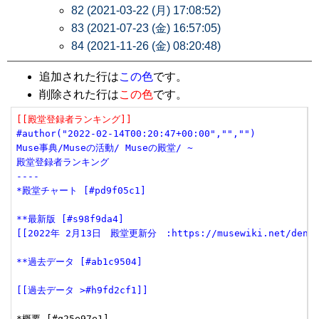
82 (2021-03-22 (月) 17:08:52)
83 (2021-07-23 (金) 16:57:05)
84 (2021-11-26 (金) 08:20:48)
追加された行は
この色
です。
削除された行は
この色
です。
[[殿堂登録者ランキング]]
#author("2022-02-14T00:20:47+00:00","","")
Muse事典/Museの活動/ Museの殿堂/ ~
殿堂登録者ランキング
----
*殿堂チャート [#pd9f05c1]
**最新版 [#s98f9da4]
[[2022年 2月13日　殿堂更新分　:https://musewiki.net/dendow
**過去データ [#ab1c9504]
[[過去データ >#h9fd2cf1]]
*概要 [#q25e97e1]
