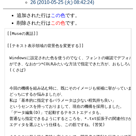
26 (2010-05-25 (火) 08:42:24)
追加された行は
この色
です。
削除された行は
この色
です。
[[Museの裏話]]

[[テキスト表示領域の背景色を変更する]]

 Windowsに設定された色を使うのでなく、フォントの確認でデフォル
 ができ、なおかつ*COLRみたいな方法で指定できた方が、おもしろいか
 (くさば)

 今回の機構を組み込む時に、既にそのイメージも候補に挙がっていました
 どっちにするか悩みましたが、

 私は「基本的に指定するパラメータは少ない程気持ち良い」

 というセンスを持っておりまして、現在の機構を採用しました。

 「データ編集(D)」で起動するテキストエディタも、

 普通なら指定できるようにするところを、*.txt拡張子の関連付けから

 エディタを選ぶという仕様も、この筋ですね。(苦笑)
