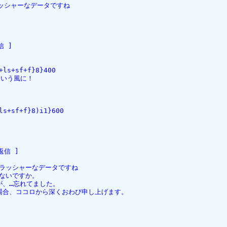
クラッシャーなデータですね
信 ]  
+ls+sf+f}8}400
という風に！
ls+sf+f}8)i1}600
返信 ]  
e クラッシャーなデータですね
はないですか。
が、…忘れてました。
場合、ココロから深くおわび申し上げます。