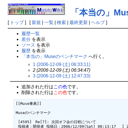
「本当の」Mu
[
トップ
] [
新規
|
一覧
|
検索
|
最終更新
|
ヘルプ
]
履歴一覧
差分
を表示
ソース
を表示
履歴
を表示
「本当の」Museのベンチマーク
へ行く。
1 (2006-12-09 (土) 06:33:11)
2 (2006-12-09 (土) 06:34:47)
3 (2006-12-09 (土) 12:47:33)
追加された行は
この色
です。
削除された行は
この色
です。
[[Muse事典]]

Museのベンチマーク

 [4595]　Re[7]: 次回オフ会の日程について  

 投稿者：開発者 投稿日：2006/12/09(Sat) 00:13:17　 [ 返信 ]  
