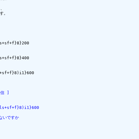
返信 ]  
ls+sf+f}8)i1}600
ゃないですか