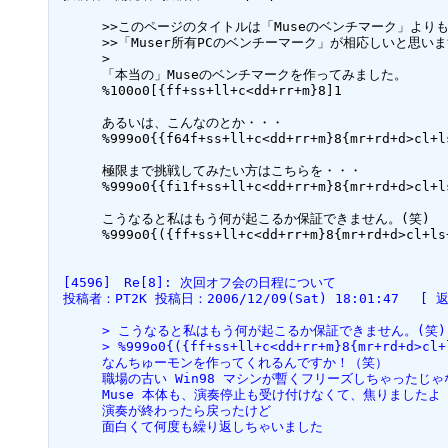
 　　　>>このページのタイトルは「Museのベンチマーク」よりも、

 　　　>>「Muser所有PCのベンチーマーク」が相応しいと思います。

 　　　> 

 　　　「本当の」Museのベンチマークを作ってみました。

 　　　%100o0[{ff+ss+ll+c<dd+rr+m}8]1

 　　　あるいは、こんなのとか・・・

 　　　%999o0{{f64f+ss+ll+c<dd+rr+m}8{mr+rd+d>cl+ls+sf+f}8}200

 　　　極限まで挑戦してみたい方はこちらを・・・

 　　　%999o0{{fi1f+ss+ll+c<dd+rr+m}8{mr+rd+d>cl+ls+sf+f}8}400

 　　　こうなると私はもう何が起こるか保証できません。(笑)

 　　　%999o0{({ff+ss+ll+c<dd+rr+m}8{mr+rd+d>cl+ls+sf+f}8)i1}600

 [4596]　Re[8]: 次回オフ会の日程について  
 投稿者：PT2K 投稿日：2006/12/09(Sat) 18:01:47　 [ 
 　　　> こうなると私はもう何が起こるか保証できません。(笑)
 　　　> %999o0{({ff+ss+ll+c<dd+rr+m}8{mr+rd+d>cl+
 　　　なんちゅーモンを作ってくれるんですか！（笑）
 　　　職場の古い Win98 マシンが暫くフリーズしちゃったじ
 　　　Muse 本体も、演奏停止も受け付けなくて、焦りましたよ
 　　　演奏が終わったら戻ったけど
 　　　面白くて何度も繰り返しちゃいました