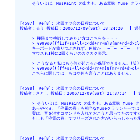
 　　　そういえば、MusPaint の出力も、ある意味 Muse 
 [4597]　Re[8]: 次回オフ会の日程について  
 投稿者：るう 投稿日：2006/12/09(Sat) 18:24:20　 [ 返
 　　　> 極限まで挑戦してみたい方はこちらを・・・
 　　　> %999o0{{fi1f+ss+ll+c<dd+rr+m}8{mr+rd+d>cl
 　　　キーボードが塗りつぶされず、何故か ＿―￣―＿―￣―＿ 
 　　　マウスも1秒に2回くらいのカクカク表示。
 　　　> こうなると私はもう何が起こるか保証できません。(笑)
 　　　> %999o0{({ff+ss+ll+c<dd+rr+m}8{mr+rd+d>cl+
 　　　こちらに関しては、もはや何も言うことはありません。
 [4598]　Re[9]: 次回オフ会の日程について  
 投稿者：さとし 投稿日：2006/12/09(Sat) 21:37:14　 [ 
 　　　> そういえば、MusPaint の出力も、ある意味 Mus
 　　　あっやべぇ、「停電の巻」も相当なMuseクラッシャーで
 　　　実は、音を消すコマンドを入れておこうと思ってたのです
 　　　もしも「停電の巻」でフリーズされた方がいらっしゃった
 [4599]　Re[8]: 次回オフ会の日程について  