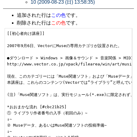
10 (2009-08-23 (日) 13:58:35)
追加された行は
この色
です。
削除された行は
この色
です。
[[初心者向け講座]]

2007年9月6日、VectorにMuseの専用カテゴリが設置された。

●ダウンロード > Windows > 画像＆サウンド > 音楽関係 > MIDI関係
http://www.vector.co.jp/vpack/filearea/win/art/music/m
現在、このカテゴリーには「Muse関連ソフト」および「Museデータ」が
本講座は、これらのコンテンツ(Vectorでは“ライブラリ”と呼んでいる
(注)「Muse関連ソフト」は、実行モジュール(*.exe)に限定されず、
*おおまかな流れ [#cbc21b25]

① ライブラリ作者番号の入手（初回のみ）~

↓~

② Museデータ、あるいはMuse関連ソフトの投稿準備~

↓~
