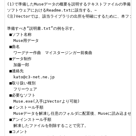
(1)で準備したMuseデータの概要を説明するテキストファイルの準備。~
ソフトウェアにおけるReadme.txtに該当する。~

(注)Vectorでは、該当ライブラリの出所を明確にするために、本ファ
準備すべき“説明書.txt”の例を示す。

 ■ソフト名称

 　Muse用データ

 ■曲名

 　ワーグナー作曲　マイスタージンガー前奏曲

 ■データ制作

 　加藤一郎

 ■連絡先

 　kato@c3-net.ne.jp

 ■取り扱い種別

 　フリーウェア

 ■必要なソフト

 　Muse.exe(入手はVectorより可能)

 ■インストール手順

 　Museデータを解凍し任意のフォルダに配置後、Museに読み込ませる
 ■アンインストール手順

 　解凍したファイルを削除することで完了。

 ■コメント
