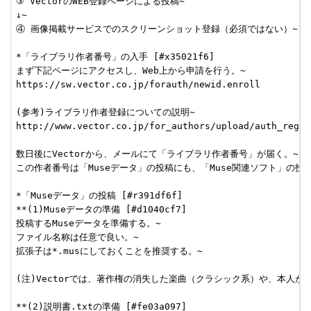
③ VectorのWEB登録ページによる投稿~

↓~

④ 画像掲載サービスでのスクリーンショット登録（必須ではない）~

*「ライブラリ作者番号」の入手 [#x35021f6]

まず下記ページにアクセスし、Web上から申請を行う。~

https://sw.vector.co.jp/forauth/newid.enroll

(参考)ライブラリ作者登録についての説明~

http://www.vector.co.jp/for_authors/upload/auth_reg_1.
数日後にVectorから、メールにて「ライブラリ作者番号」が届く。~

この作者番号は「Museデータ」の投稿にも、「Muse関連ソフト」の投
*「Museデータ」の投稿 [#r391df6f]

**(1)Museデータの準備 [#d1040cf7]

投稿するMuseデータを準備する。~

ファイル名称は任意で良い。~

拡張子は*.musにしておくことを推奨する。~

(注)Vectorでは、著作権の消失した楽曲（クラシック系）や、本人
**(2)説明書.txtの準備 [#fe03a097]
