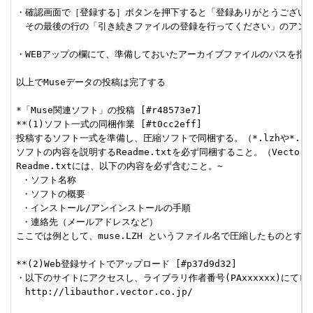
・確認画面で［登録する］ボタンを押下すると「登録ありがとうございま
　その最後の行の「引き続きファイルの登録を行ってください」のアンカ
・WEBアップの欄にて、準備しておいたアーカイブファイルのパスを指定す
以上でMuseデータの投稿は完了する

*「Muse関連ソフト」の投稿 [#r48573e7]

**(1)ソフト一式の同梱作業 [#t0cc2eff]

投稿するソフト一式を準備し、圧縮ソフトで同梱する。（*.lzhや*.zip
ソフトの内容を説明するReadme.txtを必ず同梱すること。（Vectorの
Readme.txtには、以下の内容を必ず含むこと。~

 ・ソフト名称

 ・ソフトの概要

 ・インストール/アンインストールの手順

 ・連絡先（メールアドレスなど）

ここでは例として、muse.LZH というファイル名で圧縮したものとする。
**(2)Web登録サイトでアップロード [#p37d9d32]

・以下のサイトにアクセスし、ライブラリ作者番号(PAxxxxxx)にてログ
　http://libauthor.vector.co.jp/
