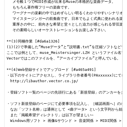
 　メモ帳１つでMIDI作成が出来るMuseの本格的な楽曲データ。

 　もちろん著作権フリーの楽曲です。

 　ワーグナーの楽劇の中ではめずらしい明るくわかりやすいシナリオの

 　マイスタージンガーの前奏曲です。日本でもよく式典に使われる楽曲で
 　重厚さの中に、前向きな希望と堂々とした迫力が感じられる管弦楽です
 　その素晴らしいオーケストレーションをお楽しみ下さい。

**(3)同梱作業 [#da6a1326]

(1)(2)で準備した“Museデータ”と“説明書.txt”を圧縮ソフトなどで同
ここでは例として、muse_Meistersinger.LZH というファイル名
Vectorではこのファイルを、“アーカイブファイル”と呼んでいる。

**(4)Web登録サイトでアップロード [#a465a491]

・以下のサイトにアクセスし、ライブラリ作者番号(PAxxxxxx)にてログ
　http://libauthor.vector.co.jp/

・登録ソフト一覧のページの先頭行にある「新規登録」のアンカーをクリッ
・ソフト新規登録のページにて必要事項を記入し、［確認画面へ］のボタ
　なお「ソフト名称」は通例として <曲データ> という文字列から始める
　また「掲載希望ディレクトリ」は以下が望ましい~

　Windows用ソフト > 画像&サウンド > 音楽関係 > MIDI関係 > Mu