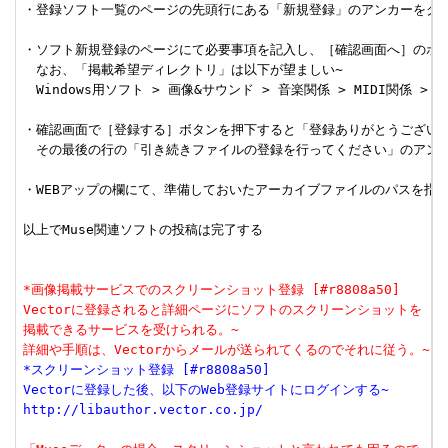
・登録ソフト一覧のページの先頭行にある「新規登録」のアンカーをクリッ
・ソフト新規登録のページにて必要事項を記入し、［確認画面へ］のボタ
　なお、「掲載希望ディレクトリ」は以下が望ましい~

　Windows用ソフト > 画像&サウンド > 音楽関係 > MIDI関係 > Mu
・確認画面で［登録する］ボタンを押下すると「登録ありがとうございま
　その最後の行の「引き続きファイルの登録を行ってください」のアンカ
・WEBアップの欄にて、準備しておいたアーカイブファイルのパスを指定す
以上でMuse関連ソフトの投稿は完了する

*画像掲載サービスでのスクリーンショット登録 [#r8808a50]
Vectorに登録されると詳細ページにソフトのスクリーンショットを
掲載できるサービスを受けられる。~
詳細や手順は、Vectorからメールが送られてくるのでそれに従う。~
*スクリーンショット登録 [#r8808a50]
Vectorに登録した後、以下のWeb登録サイトにログインする~
http://libauthor.vector.co.jp/