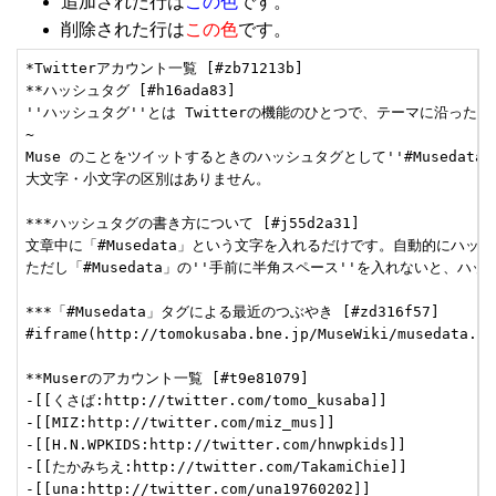
追加された行は
この色
です。
削除された行は
この色
です。
*Twitterアカウント一覧 [#zb71213b]

**ハッシュタグ [#h16ada83]

''ハッシュタグ''とは Twitterの機能のひとつで、テーマに沿った発
~

Muse のことをツイットするときのハッシュタグとして''#Musedat
大文字・小文字の区別はありません。

***ハッシュタグの書き方について [#j55d2a31]

文章中に「#Musedata」という文字を入れるだけです。自動的にハッシ
ただし「#Musedata」の''手前に半角スペース''を入れないと、
***「#Musedata」タグによる最近のつぶやき [#zd316f57]

#iframe(http://tomokusaba.bne.jp/MuseWiki/musedata.ht
**Muserのアカウント一覧 [#t9e81079]

-[[くさば:http://twitter.com/tomo_kusaba]]

-[[MIZ:http://twitter.com/miz_mus]]

-[[H.N.WPKIDS:http://twitter.com/hnwpkids]]

-[[たかみちえ:http://twitter.com/TakamiChie]]

-[[una:http://twitter.com/una19760202]]
