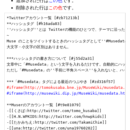
追加された行は
この色
です。
削除された行は
この色
です。
*Twitterアカウント一覧 [#zb71213b]

**ハッシュタグ [#h16ada83]

''ハッシュタグ''とは Twitterの機能のひとつで、テーマに沿った発
~

Muse のことをツイットするときのハッシュタグとして''#Musedat
大文字・小文字の区別はありません。

***ハッシュタグの書き方について [#j55d2a31]

文章中に「#Musedata」という文字を入れるだけです。自動的にハッシ
ただし「#Musedata」の''手前に半角スペース''を入れないと、
#iframe(http://tomokusaba.bne.jp/MuseWiki/musedata.ht
#iframe(http://musewiki.dip.jp/MuseWiki/musedata.html
**Muserのアカウント一覧 [#t9e81079]

-[[くさば:http://twitter.com/tomo_kusaba]]

-[[H.N.WPKIDS:http://twitter.com/hnwpkids]]

-[[たかみちえ:http://twitter.com/TakamiChie]]

-[[una:http://twitter.com/una19760202]]
