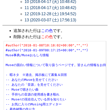
10 (2018-04-17 (火) 10:48:42)
11 (2018-04-17 (火) 10:48:42)
12 (2019-12-28 (土) 19:54:52)
13 (2020-03-07 (土) 17:56:13)
追加された行は
この色
です。
削除された行は
この色
です。
#author("2018-01-08T10:18:02+00:00","","")
#author("2018-01-09T00:17:25+00:00","","")
Muse事典/Museおもしろ情報
Museの面白い情報について取り扱うページです。皆さんの情報をお待ち
- 暇ネタ　※過去、掲示板にて募集＆回答
-- あなたのMuseを見せてください
-- あなたの「音源」を見せてください
-- Museで聴きたい曲
-- 手持ちの音源の使用感を書き殴れ
-- Muserの現在住んでいる所を知りたい
-- お気に入りのMusing用エディター
- 着色鍵盤の作り方