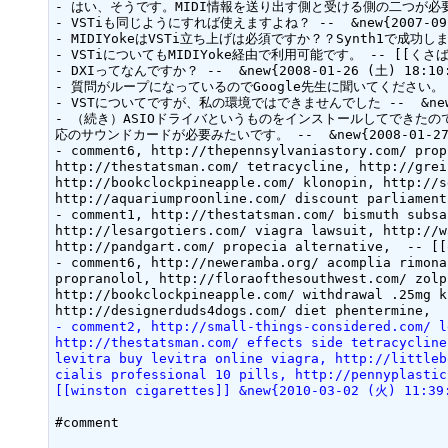
- はい、そうです。MIDI情報を送り出す側と受ける側の二つが必要ですね。 
- VSTiも同じようにすれば使えますよね？ --  &new{2007-09-23
- MIDIYokeはVSTi立ち上げは必須ですか？？Synth1で成功しました。 
- VSTiについてもMIDIYoke経由で利用可能です。 -- [[くさば]] &
- DXIってなんですか？ --  &new{2008-01-26 (土) 18:10:
- 質問がループになっているのでGoogle先生に聞いてください。 -- [[く
- VSTについてですが、私の環境ではできませんでした --  &new{200
- （続き）ASIOドライバというものをインストールしてできた
応のサウンドカードが必要みたいです。 --  &new{2008-01-27 (
- comment6, http://thepennsylvaniastory.com/ prop
http://thestatsman.com/ tetracycline, http://grei
http://bookclockpineapple.com/ klonopin, http://s
http://aquariumproonline.com/ discount parliament
- comment1, http://thestatsman.com/ bismuth subsa
http://lesargotiers.com/ viagra lawsuit, http://w
http://pandgart.com/ propecia alternative,  -- [[
- comment6, http://neweramba.org/ acomplia rimona
propranolol, http://floraofthesouthwest.com/ zolp
http://bookclockpineapple.com/ withdrawal .25mg k
- comment2, http://small-things-considered.com/ l
http://thestatsman.com/ effects side tetracycline
levitra buy levitra online viagra, http://littleb
cialis professional 10 pills, http://pennyplastic
[[winston cigarettes]] &new{2010-03-02 (火) 11:39
#comment
