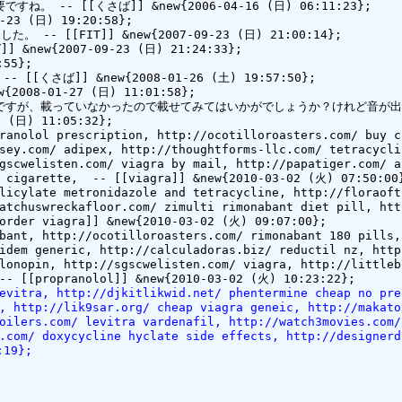
-- [[くさば]] &new{2006-04-16 (日) 06:11:23};

 (日) 19:20:58};

-- [[FIT]] &new{2007-09-23 (日) 21:00:14};

new{2007-09-23 (日) 21:24:33};

55};

さば]] &new{2008-01-26 (土) 19:57:50};

8-01-27 (日) 11:01:58};

のですが、載っていなかったので載せてみてはいかがでしょうか？けれど音が出
日) 11:05:32};

ranolol prescription, http://ocotilloroasters.com/ buy c
sey.com/ adipex, http://thoughtforms-llc.com/ tetracycli
gscwelisten.com/ viagra by mail, http://papatiger.com/ a
 cigarette,  -- [[viagra]] &new{2010-03-02 (火) 07:50:00}
licylate metronidazole and tetracycline, http://floraoft
atchuswreckafloor.com/ zimulti rimonabant diet pill, htt
order viagra]] &new{2010-03-02 (火) 09:07:00};

bant, http://ocotilloroasters.com/ rimonabant 180 pills,
idem generic, http://calculadoras.biz/ reductil nz, http
lonopin, http://sgscwelisten.com/ viagra, http://littleb
evitra, http://djkitlikwid.net/ phentermine cheap no pre
, http://lik9sar.org/ cheap viagra geneic, http://makato
oilers.com/ levitra vardenafil, http://watch3movies.com/
.com/ doxycycline hyclate side effects, http://designerd
:19};