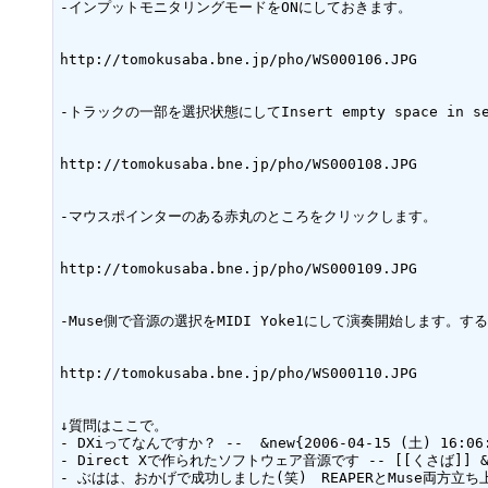
-インプットモニタリングモードをONにしておきます。

http://tomokusaba.bne.jp/pho/WS000106.JPG

-トラックの一部を選択状態にしてInsert empty space in 
http://tomokusaba.bne.jp/pho/WS000108.JPG

-マウスポインターのある赤丸のところをクリックします。

http://tomokusaba.bne.jp/pho/WS000109.JPG

-Muse側で音源の選択をMIDI Yoke1にして演奏開始します。す
http://tomokusaba.bne.jp/pho/WS000110.JPG

↓質問はここで。

- DXiってなんですか？ --  &new{2006-04-15 (土) 16:06:
- Direct Xで作られたソフトウェア音源です -- [[くさば]] &new{
- ぶはは、おかげで成功しました(笑)　REAPERとMuse両方立ち上げておく