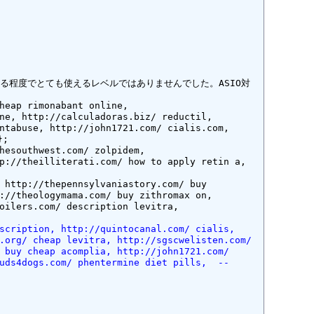
る程度でとても使えるレベルではありませんでした。ASIO対
heap rimonabant online, 
ne, http://calculadoras.biz/ reductil, 
ntabuse, http://john1721.com/ cialis.com, 
;

hesouthwest.com/ zolpidem, 
p://theilliterati.com/ how to apply retin a, 
 http://thepennsylvaniastory.com/ buy 
://theologymama.com/ buy zithromax on, 
oilers.com/ description levitra, 
scription, http://quintocanal.com/ cialis, 
.org/ cheap levitra, http://sgscwelisten.com/ 
 buy cheap acomplia, http://john1721.com/ 
uds4dogs.com/ phentermine diet pills,  -- 