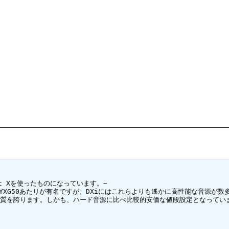
t Xを使ったものになっています。~

YXG50あたりが有名ですが、DXiにはこれらよりも遙かに高性能な音源が数
迫る音質を誇ります。しかも、ハード音源に比べ比較的安価な値段設定となっていま