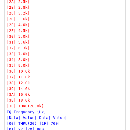
|2A| 2.5k|
|2B| 2.8k|
|2C| 3.2k|
|2D| 3.6k|
|2E| 4.0k|
|2F| 4.5k|
|30| 5.0k|
|31| 5.6k|
|32| 6.3k|
|33| 7.0k|
|34| 8.0k|
|35| 9.0k|
|36| 10.0k|
|37| 11.0k|
|38| 12.0k|
|39| 14.0k|
|3A| 16.0k|
|3B| 18.0k|
|3C| THRU(20.0k)|
EQ Frequency (Hz)
|Data| Value||Data| Value|
|00| THRU(20)||1F| 700|
|01| 22||20| 800|