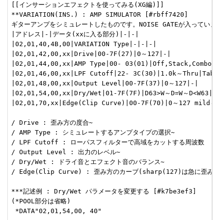
[[インサーションエフェクトを使ってみる(XG編)]]

**VARIATION(INS.) : AMP SIMULATOR [#rbff7420]

ギターアンプをシミュレートしたものです。NOISE GATEが入っていま
|アドレス|-|データ(xxに入る部分)|-|-|

|02,01,40,4B,00|VARIATION Type|-|-|-|

|02,01,42,00,xx|Drive|00-7F(27)|0～127|-|

|02,01,44,00,xx|AMP Type|00- 03(01)|Off,Stack,Combo,Tu
|02,01,46,00,xx|LPF Cutoff|22- 3C(30)|1.0k～Thru|Table
|02,01,48,00,xx|Output Level|00-7F(37)|0～127|-|

|02,01,54,00,xx|Dry/Wet|01-7F(7F)|D63>W～D=W～D<W63|-|
|02,01,70,xx|Edge(Clip Curve)|00-7F(70)|0～127 mild～s
/ Drive : 歪み方の度合~

/ AMP Type : シミュレートするアンプタイプの選択~

/ LPF Cutoff : ローパスフィルターで高域をカットする周波数  Tabl
/ Output Level : 出力のレベル~

/ Dry/Wet : ドライ音とエフェクト音のバランス~

/ Edge(Clip Curve) : 歪み方のカーブ(sharp(127)は急に歪み
***記述例 : Dry/Wet パラメータを変更する [#k7be3ef3]

(*POOL部分は省略)

 *DATA"02,01,54,00, 40"
