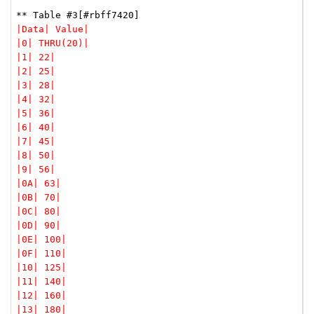
|Data| Value|
|0| THRU(20)|
|1| 22|
|2| 25|
|3| 28|
|4| 32|
|5| 36|
|6| 40|
|7| 45|
|8| 50|
|9| 56|
|0A| 63|
|0B| 70|
|0C| 80|
|0D| 90|
|0E| 100|
|0F| 110|
|10| 125|
|11| 140|
|12| 160|
|13| 180|