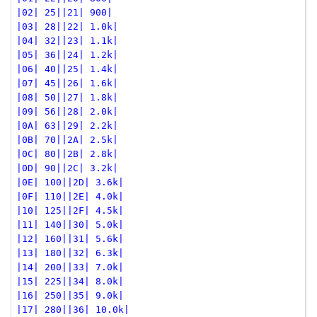
|02| 25||21| 900|
|03| 28||22| 1.0k|
|04| 32||23| 1.1k|
|05| 36||24| 1.2k|
|06| 40||25| 1.4k|
|07| 45||26| 1.6k|
|08| 50||27| 1.8k|
|09| 56||28| 2.0k|
|0A| 63||29| 2.2k|
|0B| 70||2A| 2.5k|
|0C| 80||2B| 2.8k|
|0D| 90||2C| 3.2k|
|0E| 100||2D| 3.6k|
|0F| 110||2E| 4.0k|
|10| 125||2F| 4.5k|
|11| 140||30| 5.0k|
|12| 160||31| 5.6k|
|13| 180||32| 6.3k|
|14| 200||33| 7.0k|
|15| 225||34| 8.0k|
|16| 250||35| 9.0k|
|17| 280||36| 10.0k|