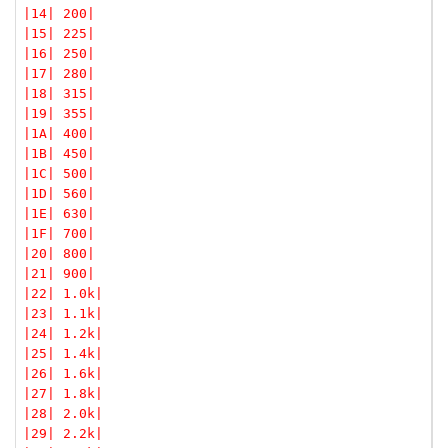
|14| 200|
|15| 225|
|16| 250|
|17| 280|
|18| 315|
|19| 355|
|1A| 400|
|1B| 450|
|1C| 500|
|1D| 560|
|1E| 630|
|1F| 700|
|20| 800|
|21| 900|
|22| 1.0k|
|23| 1.1k|
|24| 1.2k|
|25| 1.4k|
|26| 1.6k|
|27| 1.8k|
|28| 2.0k|
|29| 2.2k|