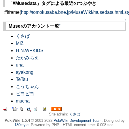
†
「#Musedata」タグによる最近のつぶやき
#iframe(
http://tomokusaba.bne.jp/MuseWiki/musedata.html,st
↑
†
Muserのアカウント一覧
くさば
MIZ
H.N.WPKIDS
たかみちえ
una
ayakong
TeTsu
こうちゃん
ピヨピヨ
mucha
Site admin:
くさば
PukiWiki 1.5.4
© 2001-2022
PukiWiki Development Team
. Designed by
180style
. Powered by PHP . HTML convert time: 0.008 sec.