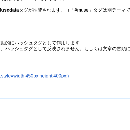
Musedata
タグが推奨されます。（「#muse」タグは別テーマ
。自動的にハッシュタグとして作用します。
と、ハッシュタグとして反映されません。もしくは文章の冒頭
,style=width:450px;height:400px;)