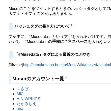
Muse のことをツイットするときのハッシュタグとして
#
大文字・小文字の区別はありません。
†
ハッシュタグの書き方について
文章中に「#Musedata」という文字を入れるだけです
ただし「#Musedata」の
手前に半角スペース
を入れない
†
「#Musedata」タグによる最近のつぶやき
#iframe(
http://tomokusaba.bne.jp/MuseWiki/musedata.html
Muserのアカウント一覧
†
くさば
MIZ
H.N.WPKIDS
たかみちえ
una