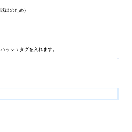
で既出のため）
↑
にハッシュタグを入れます。
↑
↑