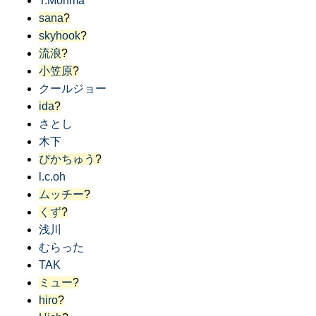
T.Monma
sana
?
skyhook
?
流浪
?
小笠原
?
クールジョー
ida
?
さとし
木下
ぴかちゅう
?
l.c.oh
ムッチー
?
くず
?
浅川
むらった
TAK
ミュー
?
hiro
?