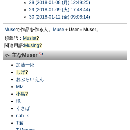
28 (2018-01-08 (月) 12:49:25)
29 (2018-01-09 (火) 17:48:44)
30 (2018-01-12 (金) 09:06:14)
Muse
で作品を作る人。
Muse
＋User＝Muser。
類義語：
Musist
?
関連用語:
Musing
?
*1
主なMuser
†
加藤一郎
しげ
?
おぶらいえん
MIZ
小島
?
境
くさば
nab_k
T君