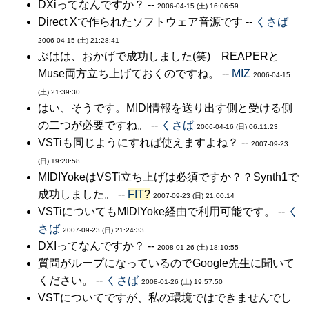
DXiってなんですか？ --
2006-04-15 (土) 16:06:59
Direct Xで作られたソフトウェア音源です --
くさば
2006-04-15 (土) 21:28:41
ぶはは、おかげで成功しました(笑) REAPERと
Muse両方立ち上げておくのですね。 --
MIZ
2006-04-15
(土) 21:39:30
はい、そうです。MIDI情報を送り出す側と受ける側
の二つが必要ですね。 --
くさば
2006-04-16 (日) 06:11:23
VSTiも同じようにすれば使えますよね？ --
2007-09-23
(日) 19:20:58
MIDIYokeはVSTi立ち上げは必須ですか？？Synth1で
成功しました。 --
FIT
?
2007-09-23 (日) 21:00:14
VSTiについてもMIDIYoke経由で利用可能です。 --
く
さば
2007-09-23 (日) 21:24:33
DXIってなんですか？ --
2008-01-26 (土) 18:10:55
質問がループになっているのでGoogle先生に聞いて
ください。 --
くさば
2008-01-26 (土) 19:57:50
VSTについてですが、私の環境ではできませんでし