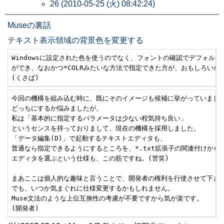
26 (2010-05-25 (火) 08:42:24)
Museの裏話
テキスト表示領域の背景色を変更する
Windowsに設定された色を使うのでなく、フォントの確認でデフォルト
ができ、なおかつ*COLRみたいな方法で指定できた方が、おもしろいかな
(くさば)
今回の機構を組み込む時に、既にそのイメージも候補に挙がっていました
どっちにするか悩みましたが、

私は「基本的に指定するパラメータは少ない程気持ち良い」

というセンスを持っておりまして、現在の機構を採用しました。

「データ編集(D)」で起動するテキストエディタも、

普通なら指定できるようにするところを、*.txt拡張子の関連付けから

エディタを選ぶという仕様も、この筋ですね。(苦笑)

まあここは個人的な趣味と言うことで、開発者の権利を行使させて下さい
でも、いつか気まぐれに仕様変更するかもしれません。

Muse文法のような上位互換性の考慮が不要ですから気が楽です。

(開発者)