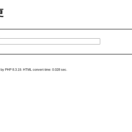
変更
。
 by PHP 8.3.19. HTML convert time: 0.028 sec.