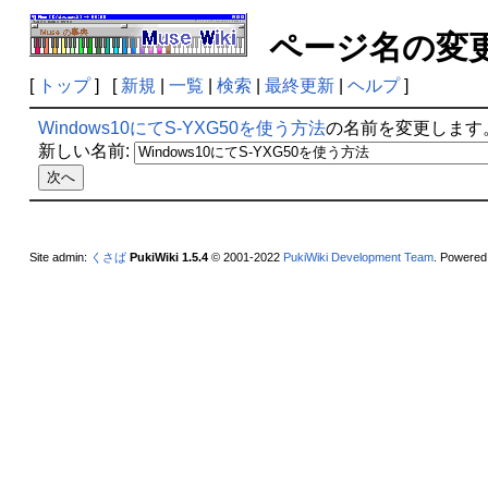
ページ名の
[
トップ
] [
新規
|
一覧
|
検索
|
最終更新
|
ヘルプ
]
Windows10にてS-YXG50を使う方法
の名前を変更します
新しい名前:
Site admin:
くさば
PukiWiki 1.5.4
© 2001-2022
PukiWiki Development Team
. Powered