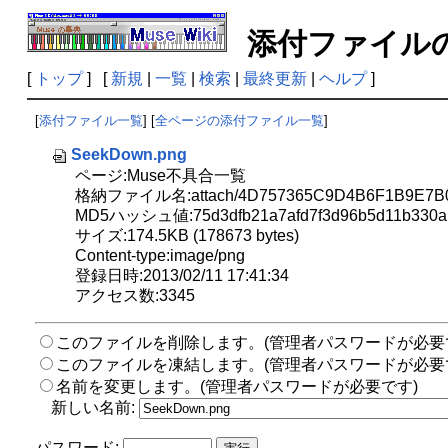
添付ファイ
[
トップ
] [
新規
|
一覧
|
検索
|
最終更新
|
ヘルプ
]
[
添付ファイル一覧
] [
全ページの添付ファイル一覧
]
SeekDown.png
ページ:Muse不具合一覧
格納ファイル名:attach/4D757365C9D4B6F1B9E7B0
MD5ハッシュ値:75d3dfb21a7afd7f3d96b5d11b330a
サイズ:174.5KB (178673 bytes)
Content-type:image/png
登録日時:2013/02/11 17:41:34
アクセス数:3345
このファイルを削除します。(管理者パスワードが必要
このファイルを凍結します。(管理者パスワードが必要
名前を変更します。(管理者パスワードが必要です)
新しい名前:
パスワード: