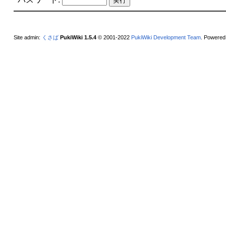
Site admin:
くさば
PukiWiki 1.5.4
© 2001-2022
PukiWiki Development Team
. Powered