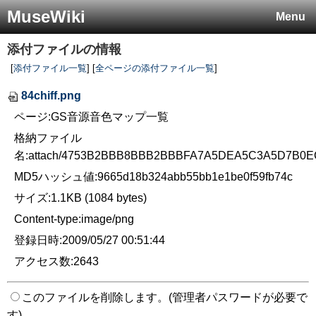
MuseWiki
Menu
添付ファイルの情報
[
添付ファイル一覧
] [
全ページの添付ファイル一覧
]
84chiff.png
ページ:GS音源音色マップ一覧
格納ファイル
名:attach/4753B2BBB8BBB2BBBFA7A5DEA5C3A5D7B0E
MD5ハッシュ値:9665d18b324abb55bb1e1be0f59fb74c
サイズ:1.1KB (1084 bytes)
Content-type:image/png
登録日時:2009/05/27 00:51:44
アクセス数:2643
このファイルを削除します。(管理者パスワードが必要で
す)