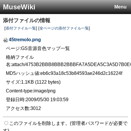
MuseWiki
Menu
添付ファイルの情報
[
添付ファイル一覧
] [
全ページの添付ファイル一覧
]
45tremolo.png
ページ:GS音源音色マップ一覧
格納ファイル
名:attach/4753B2BBB8BBB2BBBFA7A5DEA5C3A5D7B0E
MD5ハッシュ値:eb6c93a18c53b84593ae246d2c16224f
サイズ:1.1KB (1122 bytes)
Content-type:image/png
登録日時:2009/05/30 19:03:59
アクセス数:3012
このファイルを削除します。(管理者パスワードが必要で
す)