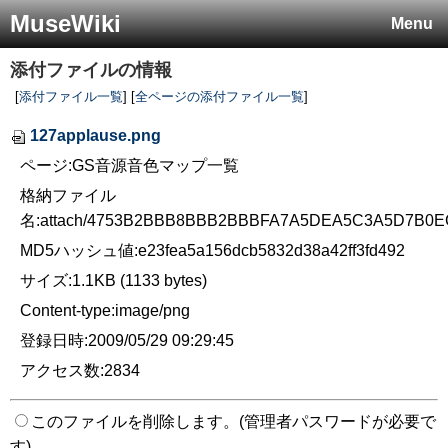
MuseWiki
Menu
添付ファイルの情報
[
添付ファイル一覧
] [
全ページの添付ファイル一覧
]
127applause.png
ページ:GS音源音色マップ一覧
格納ファイル
名:attach/4753B2BBB8BBB2BBBFA7A5DEA5C3A5D7B0E
MD5ハッシュ値:e23fea5a156dcb5832d38a42ff3fd492
サイズ:1.1KB (1133 bytes)
Content-type:image/png
登録日時:2009/05/29 09:29:45
アクセス数:2834
このファイルを削除します。(管理者パスワードが必要で
す)