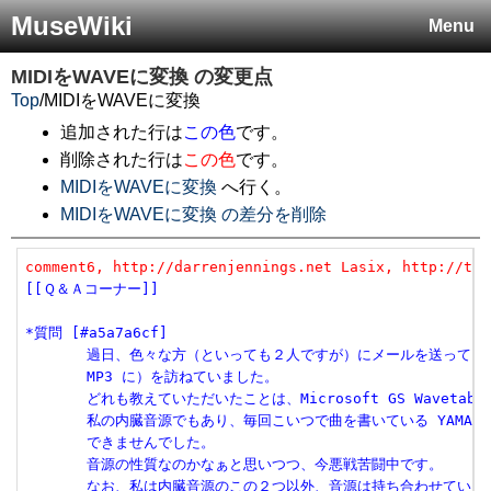
MuseWiki
Menu
MIDIをWAVEに変換
の変更点
Top
/
MIDIをWAVEに変換
追加された行は
この色
です。
削除された行は
この色
です。
MIDIをWAVEに変換
へ行く。
MIDIをWAVEに変換 の差分を削除
comment6, http://darrenjennings.net Lasix, http://the
[[Ｑ＆Ａコーナー]]
*質問 [#a5a7a6cf]
       過日、色々な方（といっても２人ですが）にメールを送って、M
       MP3 に）を訪ねていました。
       どれも教えていただいたことは、Microsoft GS Wavetab
       私の内臓音源でもあり、毎回こいつで曲を書いている YAMAHA 
       できませんでした。
       音源の性質なのかなぁと思いつつ、今悪戦苦闘中です。
       なお、私は内臓音源のこの２つ以外、音源は持ち合わせていま