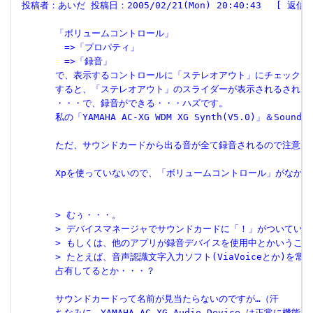
 投稿者：あいだ 投稿日：2005/02/21(Mon) 20:40:43　 [ 返信 
       「ボリュームコントロール」
       　=>「プロパティ」
       　=>「録音」
       で、表示するコントロールに「ステレオアウト」にチェック
       すると、「ステレオアウト」のスライダーが表示されるされ
       ・・・で、録音ができる・・・ハズです。
       私の「YAMAHA AC-XG WDM XG Synth(V5.0)」＆So
       ただ、サウンドカードから出る音が全て録音されるので注意。
       Xpを使っていないので、「ボリュームコントロール」がなか
       > むぅ・・・。
       > デバイスマネージャでサウンドカードに「！」がついてい
       > もしくは、他のアプリが録音デバイスを使用中とかいうこ
       > たとえば、音声認識文字入力ソフト(ViaVoiceとか
       占有してるとか・・・？
       サウンドカードって名前が見当たらないのですが…（汗
       ちなみに、YAMAHA AC-XG Audio Device は正常に機