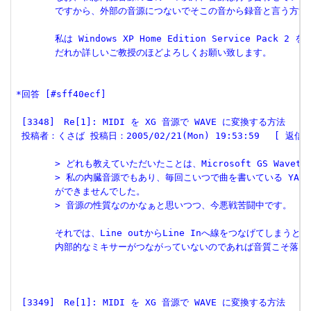
       ですから、外部の音源につないでそこの音から録音と言う方
       私は Windows XP Home Edition Service Pack
       だれか詳しいご教授のほどよろしくお願い致します。
*回答 [#sff40ecf]
 [3348]　Re[1]: MIDI を XG 音源で WAVE に変換する方法 
 投稿者：くさば 投稿日：2005/02/21(Mon) 19:53:59　 [ 返信 
       > どれも教えていただいたことは、Microsoft GS Wavet
       > 私の内臓音源でもあり、毎回こいつで曲を書いている YAMAHA
       ができませんでした。
       > 音源の性質なのかなぁと思いつつ、今悪戦苦闘中です。
       それでは、Line outからLine Inへ線をつなげてしま
       内部的なミキサーがつながっていないのであれば音質こそ落
 [3349]　Re[1]: MIDI を XG 音源で WAVE に変換する方法 