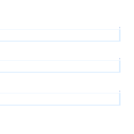
↑
↑
↑