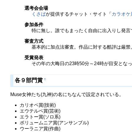
選考会会場
くさば
が提供するチャット・サイト「
カラオケ
参加条件
特に無し。誰でもまったく自由に出入りし発言
審査方式
基本的に加点法審査。作品に対する酷評は厳禁
受賞発表
その年の大晦日の23時50分～24時が目安とな
各９部門賞
†
Muse女神たち(九神)の名にちなんで設定されている。
カリオペ賞(技術)
エウテルペ賞(芸術)
エラトー賞(ソロ系)
ポリュームニア賞(アンサンブル)
ウーラニア賞(作曲)