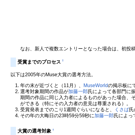
なお、新人で複数エントリーとなった場合は、初投
†
受賞までのプロセス
以下は2005年のMuse大賞の選考方法。
年の末が近づくと（11月）、
MuseWorld
の掲示板に
選考対象期間の作品が
加藤一郎
氏によって各部門に振
期間の作品に同じ入力者によるものがあった場合、
ができる（特にその入力者の意見は尊重される）。
受賞発表までのこり1週間ぐらいになると、
くさば
氏
その年の大晦日の23時59分59秒に
加藤一郎
氏によっ
†
大賞の選考対象