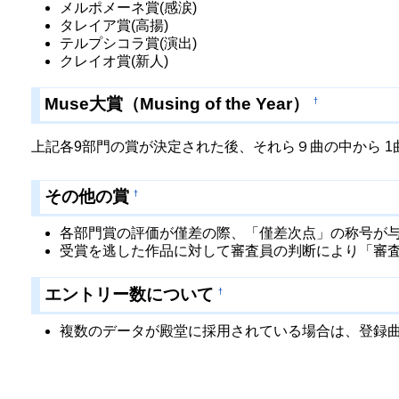
メルポメーネ賞(感涙)
タレイア賞(高揚)
テルプシコラ賞(演出)
クレイオ賞(新人)
Muse大賞（Musing of the Year）
†
上記各9部門の賞が決定された後、それら９曲の中から 1
その他の賞
†
各部門賞の評価が僅差の際、「僅差次点」の称号が
受賞を逃した作品に対して審査員の判断により「審
エントリー数について
†
複数のデータが殿堂に採用されている場合は、登録