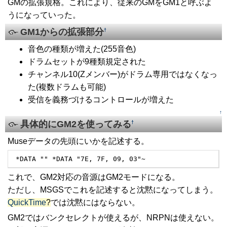
GMの拡張規格。これにより、従来のGMをGM1と呼ぶよ
うになっていった。
GM1からの拡張部分
†
音色の種類が増えた(255音色)
ドラムセットが9種類規定された
チャンネル10(Zメンバー)がドラム専用ではなくなっ
た(複数ドラムも可能)
受信を義務づけるコントロールが増えた
↑
具体的にGM2を使ってみる
†
Museデータの先頭にいかを記述する。
 *DATA "" *DATA "7E, 7F, 09, 03"~
これで、GM2対応の音源はGM2モードになる。
ただし、MSGSでこれを記述すると沈黙になってしまう。
QuickTime
?
では沈黙にはならない。
GM2ではバンクセレクトが使えるが、NRPNは使えない。