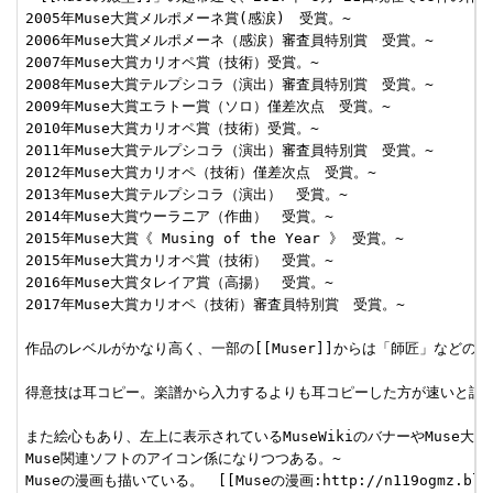
2005年Muse大賞メルポメーネ賞(感涙)　受賞。~

2006年Muse大賞メルポメーネ（感涙）審査員特別賞　受賞。~

2007年Muse大賞カリオペ賞（技術）受賞。~

2008年Muse大賞テルプシコラ（演出）審査員特別賞　受賞。~

2009年Muse大賞エラトー賞（ソロ）僅差次点　受賞。~

2010年Muse大賞カリオペ賞（技術）受賞。~

2011年Muse大賞テルプシコラ（演出）審査員特別賞　受賞。~

2012年Muse大賞カリオペ（技術）僅差次点　受賞。~

2013年Muse大賞テルプシコラ（演出）　受賞。~

2014年Muse大賞ウーラニア（作曲）　受賞。~

2015年Muse大賞《 Musing of the Year 》 受賞。~

2015年Muse大賞カリオペ賞（技術）　受賞。~

2016年Muse大賞タレイア賞（高揚）　受賞。~

2017年Muse大賞カリオペ（技術）審査員特別賞　受賞。~

作品のレベルがかなり高く、一部の[[Muser]]からは「師匠」などの呼
得意技は耳コピー。楽譜から入力するよりも耳コピーした方が速いと語る
また絵心もあり、左上に表示されているMuseWikiのバナーやMuse大賞
Muse関連ソフトのアイコン係になりつつある。~

Museの漫画も描いている。　[[Museの漫画:http://n119ogmz.blog.jp