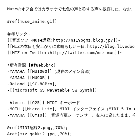
Museのオフ会ではカラオケで七色の声と称する声を披露した。なお、内
#ref(muse_anime.gif)

参考リンク~

[[音楽ソフトMuse講座:http://n119ogmz.blog.jp/]]~

[[MIZの本日も安上がりに素晴らしい一日:http://blog.livedoor.jp/
[[MIZ on Twitter:http://twitter.com/miz_mus]]~

*所有音源 [#f8eb5b4c]

-YAMAHA [[MU1000]]（現在のメイン音源）

-YAMAHA [[MU90B]]

-Roland [[SC-88Pro]]

-[[Microsoft GS Wavetable SW Synth]]

-Alesis [[Q25]] MIDI キーボード

-MOTU [[Micro Lite]] MIDI インターフェイス（MIDI 5 In × 5
-YAMAHA [[QY10]]（音源内蔵シーケンサー。友人に貸したまま。
&ref(MIDI配線2.png,,70%);

&ref(miz_gakki2.jpg,,70%);
