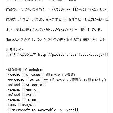
作品のレベルがかなり高く、一部の[[Muser]]からは「師匠」という呼
得意技は耳コピー。楽譜から入力するよりも耳コピーした方が速いと語る
また、左上に表示されているMuseWikiのバナーも提供している。

Museのオフ会ではカラオケで七色の声と称する声を披露した。なお、内
参考リンク~

[[ぴきこんスクエア:http://picicon.hp.infoseek.co.jp/]]

*所有音源 [#f8eb5b4c]

-YAMAHA [[S-YXG50]]（現在のメイン音源）

-%%YAMAHA [[AC-XG]]%%（旧PCのチップ音源なので現在使えず）

-Roland [[SC-88Pro]]

-YAMAHA [[MDP-5]]

-Roland [[VSC]]

-YAMAHA [[TG100]]

-KORG [[05R/W]]

-[[Microsoft GS Wavetable SW Synth]]
