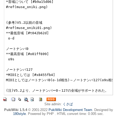
*音域について [#b9a15d06]

#ref(muse_oniki.png)

(参考)V5.2以前の音域

#ref(muse_oniki01.png)

**最低音域 [#t042b62d]

 o-d

ノートナンバ0

**最高音域 [#o01ff699]

 o9s

ノートナンバ127

*MIDIとしては [#x8455fb4]

MIDIとしてはノートナンバ0(o-1d相当)～ノートナンバ127(o
Site admin:
くさば
PukiWiki 1.5.4
© 2001-2022
PukiWiki Development Team
. Designed by
180style
. Powered by PHP . HTML convert time: 0.005 sec.