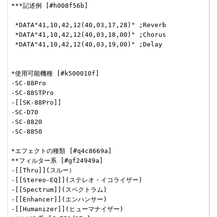
***記述例 [#h008f56b]

 *DATA"41,10,42,12(40,03,17,28)" ;Reverb

 *DATA"41,10,42,12(40,03,18,00)" ;Chorus

 *DATA"41,10,42,12(40,03,19,00)" ;Delay

*使用可能機種 [#k500010f]

-SC-88Pro

-SC-88STPro

-[[SK-88Pro]]

-SC-D70

-SC-8820

-SC-8850

*エフェクトの種類 [#q4c8669a]

**フィルター系 [#gf24949a]

-[[Thru]](スルー）

-[[Stereo-EQ]](ステレオ・イコライザー)

-[[Spectrum]](スペクトラム)

-[[Enhancer]](エンハンサー)

-[[Humanizer]](ヒューマナイザー)
