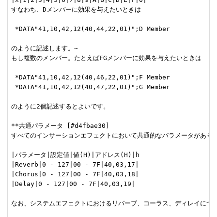
すなわち、Dメンバーに効果を与えたいときは

 *DATA"41,10,42,12(40,44,22,01)";D Member

のように記述します。~

もし複数のメンバー。たとえばFGメンバーに効果を与えたいときは

 *DATA"41,10,42,12(40,46,22,01)";F Member

 *DATA"41,10,42,12(40,47,22,01)";G Member

のように2個記述するとよいです。

**共通パラメータ [#d4fbae30]

すべてのインサーションエフェクトにおいて共通的なパラメータがありま
|パラメータ|設定値|値(H)|アドレス(H)|h

|Reverb|0 - 127|00 - 7F|40,03,17|

|Chorus|0 - 127|00 - 7F|40,03,18|

|Delay|0 - 127|00 - 7F|40,03,19|

なお、システムエフェクトにおけるリバーブ、コーラス、ディレイについ