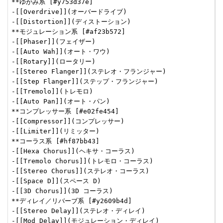
**ゆがみ系 [#y753d37e]

-[[Overdrive]](オーバードライブ)

-[[Distortion]](ディストーション)

**モジュレーション系 [#af23b572]

-[[Phaser]](フェイザー)

-[[Auto Wah]](オート・ワウ)

-[[Rotary]](ロータリー)

-[[Stereo Flanger]](ステレオ・フランジャー)

-[[Step Flanger]](ステップ・フランジャー)

-[[Tremolo]](トレモロ)

-[[Auto Pan]](オート・パン)

**コンプレッサー系 [#e02fe454]

-[[Compressor]](コンプレッサー)

-[[Limiter]](リミッター)

**コーラス系 [#hf87bb43]

-[[Hexa Chorus]](ヘキサ・コーラス)

-[[Tremolo Chorus]](トレモロ・コーラス)

-[[Stereo Chorus]](ステレオ・コーラス)

-[[Space D]](スペース D)

-[[3D Chorus]](3D コーラス)

**ディレイ／リバーブ系 [#y2609b4d]

-[[Stereo Delay]](ステレオ・ディレイ)

-[[Mod Delay]](モジュレーション・ディレイ)
