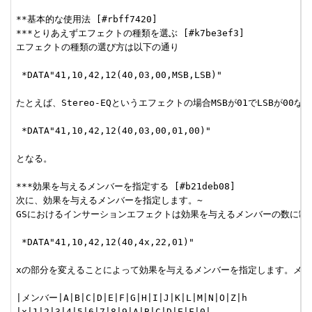
**基本的な使用法 [#rbff7420]

***とりあえずエフェクトの種類を選ぶ [#k7be3ef3]

エフェクトの種類の選び方は以下の通り

 *DATA"41,10,42,12(40,03,00,MSB,LSB)"

たとえば、Stereo-EQというエフェクトの場合MSBが01でLSBが00なの
 *DATA"41,10,42,12(40,03,00,01,00)"

となる。

***効果を与えるメンバーを指定する [#b21deb08]

次に、効果を与えるメンバーを指定します。~

GSにおけるインサーションエフェクトは効果を与えるメンバーの数に制限
 *DATA"41,10,42,12(40,4x,22,01)"

xの部分を変えることによって効果を与えるメンバーを指定します。メン
|メンバー|A|B|C|D|E|F|G|H|I|J|K|L|M|N|O|Z|h

|x|1|2|3|4|5|6|7|8|9|A|B|C|D|E|F|0|
