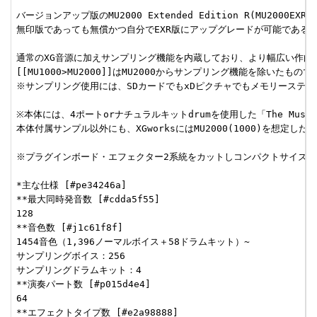
バージョンアップ版のMU2000 Extended Edition R(MU200
無印版であっても無償かつ自分でEXR版にアップグレードが可能である。（無印
通常のXG音源に加えサンプリング機能を内蔵しており、より幅広い作曲が
[[MU1000>MU2000]]はMU2000からサンプリング機能を除いたも
※サンプリング使用には、SDカードでもxDピクチャでもメモリーステ
※本体には、4ポートorナチュラルキットdrumを使用した「The Music F
本体付属サンプル以外にも、XGworksにはMU2000(1000)を想定したサ
※プラグインボード・エフェクター2系統をカットしコンパクトサイズにな
*主な仕様 [#pe34246a]

**最大同時発音数 [#cdda5f55]

128

**音色数 [#j1c61f8f]

1454音色（1,396ノーマルボイス＋58ドラムキット）~

サンプリングボイス：256

サンプリングドラムキット：4

**演奏パート数 [#p015d4e4]

64

**エフェクトタイプ数 [#e2a98888]
