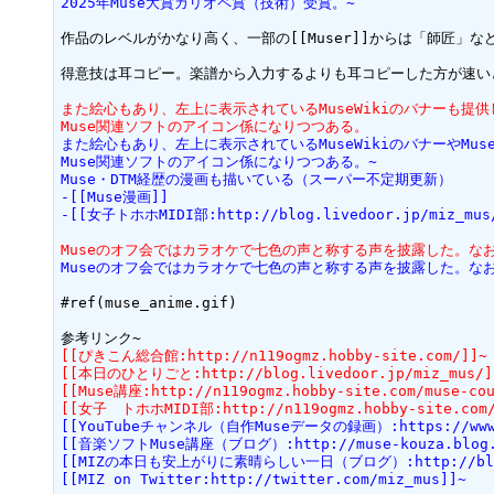
2025年Muse大賞カリオペ賞（技術）受賞。~
作品のレベルがかなり高く、一部の[[Muser]]からは「師匠」な
得意技は耳コピー。楽譜から入力するよりも耳コピーした方が速いと
また絵心もあり、左上に表示されているMuseWikiのバナーも提
Muse関連ソフトのアイコン係になりつつある。
また絵心もあり、左上に表示されているMuseWikiのバナーやMu
Muse関連ソフトのアイコン係になりつつある。~
Muse・DTM経歴の漫画も描いている（スーパー不定期更新）
-[[Muse漫画]]
-[[女子トホホMIDI部:http://blog.livedoor.jp/miz_mus/
Museのオフ会ではカラオケで七色の声と称する声を披露した。な
Museのオフ会ではカラオケで七色の声と称する声を披露した。な
#ref(muse_anime.gif)

[[ぴきこん総合館:http://n119ogmz.hobby-site.com/]]~
[[本日のひとりごと:http://blog.livedoor.jp/miz_mus/]
[[Muse講座:http://n119ogmz.hobby-site.com/muse-cou
[[女子　トホホMIDI部:http://n119ogmz.hobby-site.com/
[[YouTubeチャンネル（自作Museデータの録画）:https://www.yo
[[音楽ソフトMuse講座（ブログ）:http://muse-kouza.blog.
[[MIZの本日も安上がりに素晴らしい一日（ブログ）:http://blog.l
[[MIZ on Twitter:http://twitter.com/miz_mus]]~