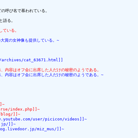
どの呼び名で慕われている。

語る。

供している。
se大賞の女神像も提供している。~
archives/cat_63671.html]]
お、内容はオフ会に出席した人だけの秘密のようである。
お、内容はオフ会に出席した人だけの秘密のようである。~
]~
rse/index.php]]~
blog/]]~
utube.com/user/picicon/videos]]~
jp/]]~
ivedoor.jp/miz_mus/]]~